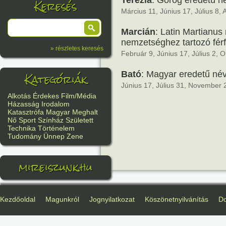
Terézia
: Görög eredetű n
Keresés
Március 11, Június 17, Július 8,
Marcián
: Latin Martianus
nemzetséghez tartozó férf
» részletes keresés
Február 9, Június 17, Július 2, 
Kategóriák
Bató
: Magyar eredetű név
Június 17, Július 31, November 
Alkotás
Érdekes
Film/Média
Házasság
Irodalom
Katasztrófa
Magyar
Meghalt
Nő
Sport
Színház
Született
Technika
Történelem
Tudomány
Ünnep
Zene
mireiszunk.hu
Kezdőoldal
Magunkról
Jognyilatkozat
Köszönetnyilvánítás
D