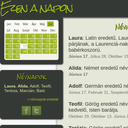
Ezen a napon
Név
Jan
Feb
Már
Ápr
Máj
Jún
Júl
Aug
Szept
Okt
Nov
Dec
1
2
3
4
5
6
7
Laura
: Latin eredetű, Lau
8
9
10
11
12
13
14
párjának, a Laurenciá-nak 
15
16
17
18
19
20
21
babérkoszorú.
22
23
24
25
26
27
28
Június 17
, Július 28, Október 1
29
30
Alida
: Német eredetű név
Névnapok
Június 17
Adolf
: Germán eredetű né
Laura
,
Alida
, Adolf, Teofil,
Terézia, Marcián, Bató
Június 17, Február 11, Szeptem
» névnapok eredete
Teofil
: Görög eredetű név,
kedvelő, Isten barátja.
Október 29, Október 13, Június 