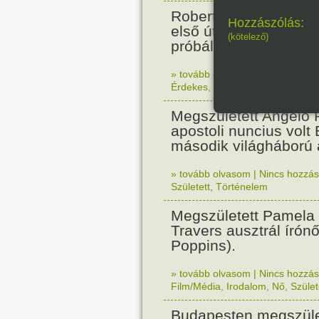
Robert Fulton gőzhaj
Hozzászólás:
első útját. Párizsban
(kötelező)
próbálták ki.
» tovább olvasom
|
Nincs hozzász
Érdekes
,
Technika
Megszületett Angelo R
apostoli nuncius volt
második világháború a
» tovább olvasom
|
Nincs hozzász
Született
,
Történelem
Megszületett Pamela
Travers ausztrál írón
Poppins).
» tovább olvasom
|
Nincs hozzász
Film/Média
,
Irodalom
,
Nő
,
Szület
Budapesten megszület