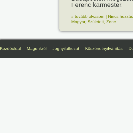
Ferenc karmester.
» tovább olvasom
|
Nincs hozzász
Magyar
,
Született
,
Zene
Kezdőoldal
Magunkról
Jognyilatkozat
Köszönetnyilvánítás
D