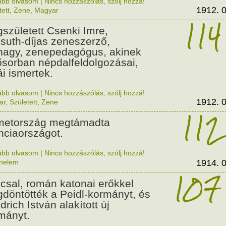
ább olvasom
|
Nincs hozzászólás, szólj hozzá!
1912. 0
tett
,
Zene
,
Magyar
114
született Csenki Imre,
suth-díjas zeneszerző,
nagy, zenepedagógus, akinek
ősorban népdalfeldolgozásai,
ái ismertek.
ább olvasom
|
Nincs hozzászólás, szólj hozzá!
1912. 0
ar
,
Született
,
Zene
112
etország megtámadta
nciaországot.
ább olvasom
|
Nincs hozzászólás, szólj hozzá!
énelem
1914. 0
107
csal, román katonai erőkkel
döntötték a Peidl-kormányt, és
drich István alakított új
mányt.