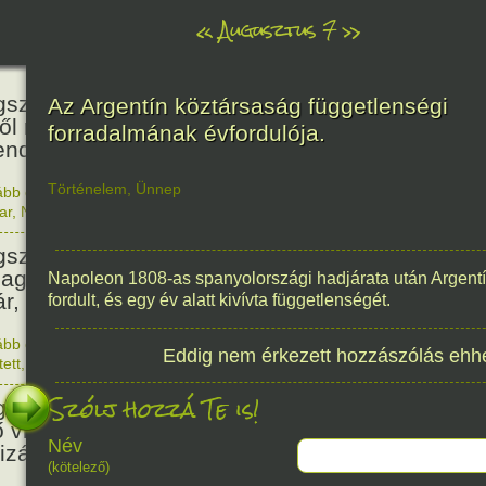
«
Augusztus 7
»
466
született Báthori Erzsébet,
Az Argentín köztársaság függetlenségi
ről rémséges és kegyetlen
forradalmának évfordulója.
endák éltek.
Történelem
,
Ünnep
ább olvasom
|
Nincs hozzászólás, szólj hozzá!
1560. 0
ar
,
Nő
,
Történelem
201
született Kondor Gusztáv
llagász, matematikus, egyetemi
Napoleon 1808-as spanyolországi hadjárata után Argent
ár, akadémikus.
fordult, és egy év alatt kivívta függetlenségét.
ább olvasom
|
Nincs hozzászólás, szólj hozzá!
Eddig nem érkezett hozzászólás ehh
1825. 0
tett
,
Technika
,
Magyar
150
Szólj hozzá Te is!
született Mata Hari, a híres
ő világháborús táncosnő,
Név
tizán és kém.
(kötelező)