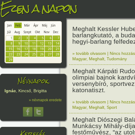
Ezen a napon
Jan
Feb
Már
Ápr
Máj
Jún
Meghalt Kessler Hube
Júl
Aug
Szept
Okt
Nov
Dec
barlangkutató, a bud
1
2
3
4
5
6
7
hegyi-barlang felfede
8
9
10
11
12
13
14
15
16
17
18
19
20
21
» tovább olvasom
|
Nincs hozzász
22
23
24
25
26
27
28
Magyar
,
Meghalt
,
Tudomány
29
Meghalt Kárpáti Rudo
olimpiai bajnok kardv
Névnapok
versenybíró, sportvez
katonatiszt.
Ignác
, Kincső, Brigitta
» névnapok eredete
» tovább olvasom
|
Nincs hozzász
Magyar
,
Meghalt
,
Sport
Meghalt Diószegi Bal
Munkácsy Mihály-díj
Keresés
festőművész, "az uto