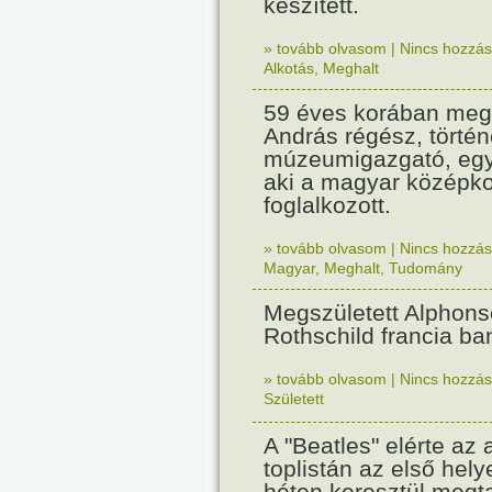
készített.
» tovább olvasom
|
Nincs hozzász
Alkotás
,
Meghalt
59 éves korában meg
András régész, történ
múzeumigazgató, egy
aki a magyar középko
foglalkozott.
» tovább olvasom
|
Nincs hozzász
Magyar
,
Meghalt
,
Tudomány
Megszületett Alphons
Rothschild francia ba
» tovább olvasom
|
Nincs hozzász
Született
A "Beatles" elérte az 
toplistán az első hely
héten keresztül megta