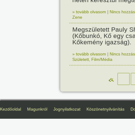
» tovább olvasom
|
Nincs hozzász
Zene
Megszületett Pauly S
(Kőbunkó, Kő egy csa
Kőkemény igazság).
» tovább olvasom
|
Nincs hozzász
Született
,
Film/Média
«
Kezdőoldal
Magunkról
Jognyilatkozat
Köszönetnyilvánítás
D