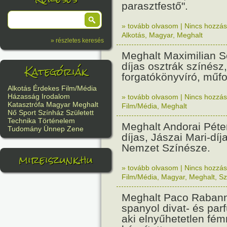
parasztfestő".
» tovább olvasom
|
Nincs hozzász
Alkotás
,
Magyar
,
Meghalt
» részletes keresés
Meghalt Maximilian S
díjas osztrák színész
Kategóriák
forgatókönyvíró, műfo
Alkotás
Érdekes
Film/Média
Házasság
Irodalom
» tovább olvasom
|
Nincs hozzász
Katasztrófa
Magyar
Meghalt
Film/Média
,
Meghalt
Nő
Sport
Színház
Született
Technika
Történelem
Meghalt Andorai Péte
Tudomány
Ünnep
Zene
díjas, Jászai Mari-díj
Nemzet Színésze.
mireiszunk.hu
» tovább olvasom
|
Nincs hozzász
Film/Média
,
Magyar
,
Meghalt
,
Sz
Meghalt Paco Rabann
spanyol divat- és par
aki elnyűhetetlen fém