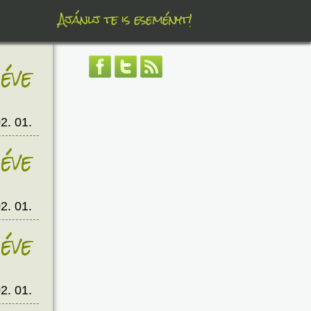
Ajánlj te is eseményt!
éve
2. 01.
éve
2. 01.
éve
2. 01.