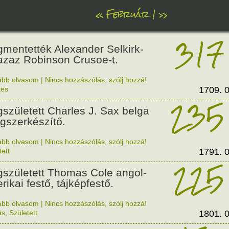
«
Február 1
»
317
mentették Alexander Selkirk-
 azaz Robinson Crusoe-t.
ább olvasom
|
Nincs hozzászólás, szólj hozzá!
kes
1709. 0
235
született Charles J. Sax belga
gszerkészítő.
ább olvasom
|
Nincs hozzászólás, szólj hozzá!
tett
1791. 0
225
született Thomas Cole angol-
rikai festő, tájképfestő.
ább olvasom
|
Nincs hozzászólás, szólj hozzá!
ás
,
Született
1801. 0