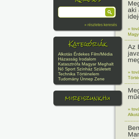
Meg
aki
ide
» részletes keresés
» tov
Magy
Kategóriák
Az 
jav
Alkotás
Érdekes
Film/Média
meg
Házasság
Irodalom
Katasztrófa
Magyar
Meghalt
Nő
Sport
Színház
Született
» tov
Technika
Történelem
Tört
Tudomány
Ünnep
Zene
Meg
mireiszunk.hu
műé
» tov
Alkot
Bem
Man