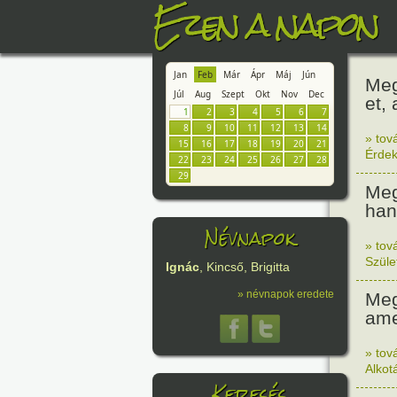
Ezen a napon
Jan
Feb
Már
Ápr
Máj
Jún
Meg
Júl
Aug
Szept
Okt
Nov
Dec
et,
1
2
3
4
5
6
7
8
9
10
11
12
13
14
» tov
15
16
17
18
19
20
21
Érde
22
23
24
25
26
27
28
29
Meg
han
Névnapok
» tov
Szüle
Ignác
, Kincső, Brigitta
» névnapok eredete
Meg
ame
» tov
Alkot
Keresés