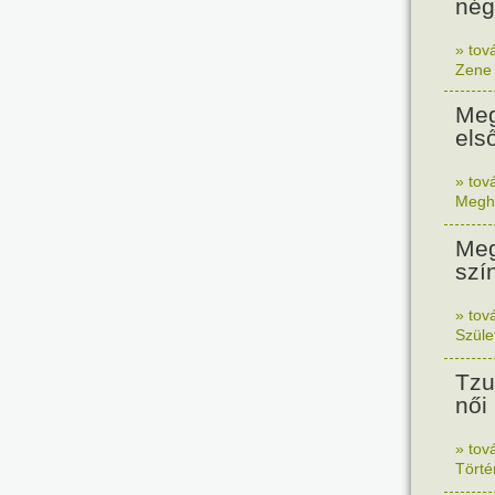
nég
» tov
Zene
Meg
els
» tov
Megh
Meg
szín
» tov
Szüle
Tzu
női
» tov
Tört