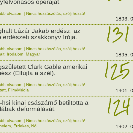
yfelvonásos operáját.
ább olvasom
|
Nincs hozzászólás, szólj hozzá!
1893. 0
131
halt Lázár Jakab erdész, az
ő erdészeti szakkönyv írója.
ább olvasom
|
Nincs hozzászólás, szólj hozzá!
alt
,
Irodalom
,
Magyar
1895. 0
125
született Clark Gable amerikai
ész (Elfújta a szél).
ább olvasom
|
Nincs hozzászólás, szólj hozzá!
tett
,
Film/Média
1901. 0
124
-hsi kínai császárnő betiltotta a
 lábak deformálását.
ább olvasom
|
Nincs hozzászólás, szólj hozzá!
énelem
,
Érdekes
,
Nő
1902. 0