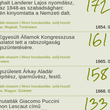
172
halt Landerer Lajos nyomdász,
 az 1848-as szabadságharc
jén kinyomtatta a Nemzeti dalt.
ább olvasom
|
Nincs hozzászólás, szólj hozzá!
1854. 0
ar
,
Meghalt
,
Történelem
161
Egyesült Államok Kongresszusa
aslatot tett a rabszolgaság
szüntetésére.
ább olvasom
|
Nincs hozzászólás, szólj hozzá!
1865. 0
énelem
158
született Árkay Aladár
pítész, iparművész, festő.
ább olvasom
|
Nincs hozzászólás, szólj hozzá!
ás
,
Magyar
,
Született
1868. 0
133
utatták Giacomo Puccini
on Lescaut című