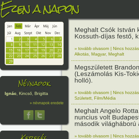
Ezen a napon
Jan
Feb
Már
Ápr
Máj
Jún
Meghalt Csók István 
Júl
Aug
Szept
Okt
Nov
Dec
Kossuth-díjas festő, 
1
2
3
4
5
6
7
8
9
10
11
12
13
14
» tovább olvasom
|
Nincs hozzász
15
16
17
18
19
20
21
Alkotás
,
Magyar
,
Meghalt
22
23
24
25
26
27
28
29
Megszületett Brandon
(Leszámolás Kis-Toki
holló).
Névnapok
» tovább olvasom
|
Nincs hozzász
Ignác
, Kincső, Brigitta
Született
,
Film/Média
» névnapok eredete
Meghalt Angelo Rotta,
nuncius volt Budapes
második világháború a
Keresés
» tovább olvasom
|
Nincs hozzász