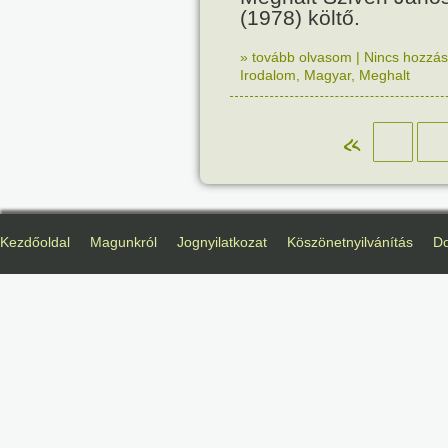
(1978) költő.
» tovább olvasom
|
Nincs hozzász
Irodalom
,
Magyar
,
Meghalt
«
Kezdőoldal
Magunkról
Jognyilatkozat
Köszönetnyilvánítás
D