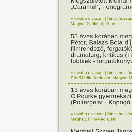
Megszületett Molnár 
„Caramel”, Fonogram-
» tovább olvasom
|
Nincs hozzász
Magyar
,
Született
,
Zene
55 éves korában meg
Péter, Balázs Béla-dí
filmrendező, forgatók
dramaturg, kritikus (
többiek - forgatókönyv
» tovább olvasom
|
Nincs hozzász
Film/Média
,
Irodalom
,
Magyar
,
M
13 éves korában meg
O'Rourke gyermeksz
(Poltergeist - Kopogó
» tovább olvasom
|
Nincs hozzász
Meghalt
,
Film/Média
,
Nő
Meghalt Sziveri János