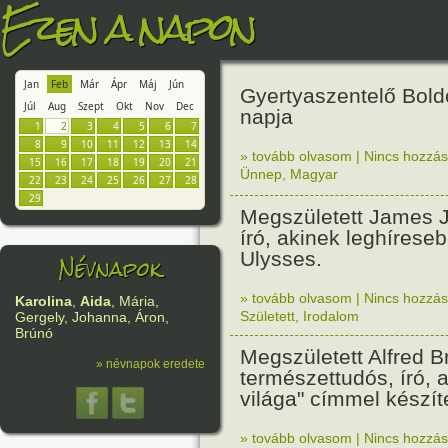
Ezen a napon
Jan
Feb
Már
Ápr
Máj
Jún
Gyertyaszentelő Bol
Júl
Aug
Szept
Okt
Nov
Dec
napja
1
2
3
4
5
6
7
8
9
10
11
12
13
14
» tovább olvasom
|
Nincs hozzász
15
16
17
18
19
20
21
Ünnep
,
Magyar
22
23
24
25
26
27
28
29
Megszületett James Jo
író, akinek leghírese
Ulysses.
Névnapok
» tovább olvasom
|
Nincs hozzász
Karolina
,
Aida
, Mária,
Született
,
Irodalom
Gergely, Johanna, Áron,
Brúnó
Megszületett Alfred 
» névnapok eredete
természettudós, író, a
világa" címmel készíte
» tovább olvasom
|
Nincs hozzász