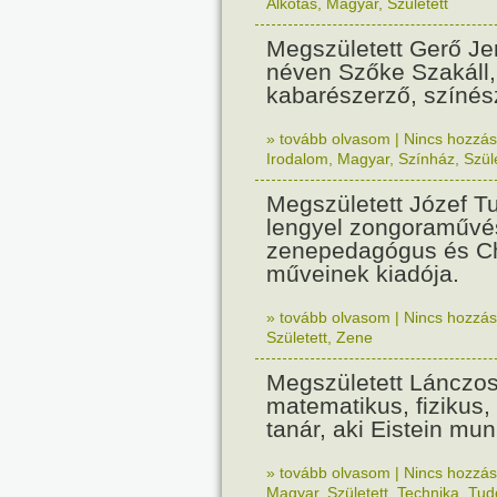
Alkotás
,
Magyar
,
Született
Megszületett Gerő J
néven Szőke Szakáll,
kabarészerző, színés
» tovább olvasom
|
Nincs hozzász
Irodalom
,
Magyar
,
Színház
,
Szül
Megszületett Józef T
lengyel zongoraművé
zenepedagógus és C
műveinek kiadója.
» tovább olvasom
|
Nincs hozzász
Született
,
Zene
Megszületett Lánczos
matematikus, fizikus,
tanár, aki Eistein mun
» tovább olvasom
|
Nincs hozzász
Magyar
,
Született
,
Technika
,
Tud