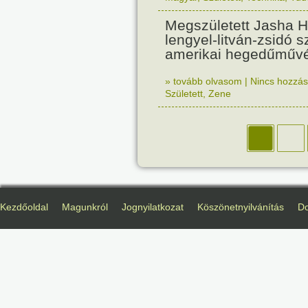
Megszületett Jasha H
lengyel-litván-zsidó
amerikai hegedűműv
» tovább olvasom
|
Nincs hozzász
Született
,
Zene
Kezdőoldal
Magunkról
Jognyilatkozat
Köszönetnyilvánítás
D