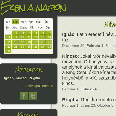
Ezen a napon
Név
Jan
Feb
Már
Ápr
Máj
Jún
Júl
Aug
Szept
Okt
Nov
Dec
1
2
3
4
5
6
7
Ignác
: Latin eredetű név,
8
9
10
11
12
13
14
tűz.
15
16
17
18
19
20
21
December 20,
Február 1
, Szept
22
23
24
25
26
27
28
29
Kincső
: Jókai Mór néval
művében. Ott helynév, az
Névnapok
amelynek a kínai változat
a King Csou ókori kínai ta
helynévből a XX. századb
Ignác
, Kincső, Brigitta
kincs.
» névnapok eredete
Február 1,
Július 24
Brigitta
: Régi Ír eredetű 
Február 1, Július 23, Október 8,
Keresés