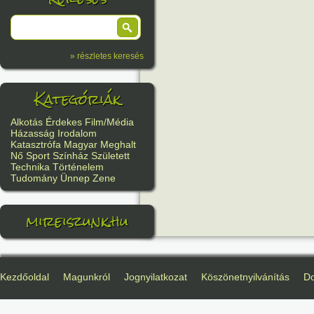
» részletes keresés
Kategóriák
Alkotás
Érdekes
Film/Média
Házasság
Irodalom
Katasztrófa
Magyar
Meghalt
Nő
Sport
Színház
Született
Technika
Történelem
Tudomány
Ünnep
Zene
mireiszunk.hu
Kezdőoldal
Magunkról
Jognyilatkozat
Köszönetnyilvánítás
D