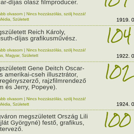
ar-díjas olasz filmproducer.
ább olvasom
|
Nincs hozzászólás, szólj hozzá!
Média
,
Született
1919. 0
104
született Reich Károly,
suth-díjas grafikusművész.
ább olvasom
|
Nincs hozzászólás, szólj hozzá!
ás
,
Magyar
,
Született
1922. 0
102
született Gene Deitch Oscar-
s amerikai-cseh illusztrátor,
regényszerző, rajzfilmrendező
m és Jerry, Popeye).
ább olvasom
|
Nincs hozzászólás, szólj hozzá!
1924. 0
Média
,
Született
100
váron megszületett Ország Lili
jlát Györgyné) festő, grafikus,
tervező.