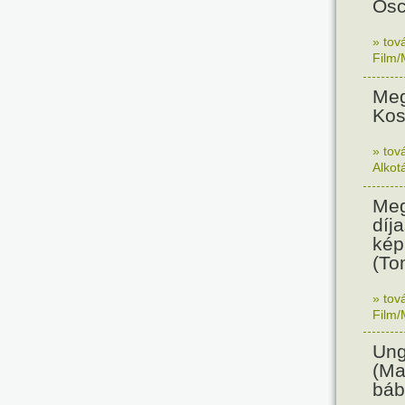
Osc
» tov
Film/
Meg
Kos
» tov
Alkot
Meg
díja
kép
(To
» tov
Film/
Ung
(Ma
báb