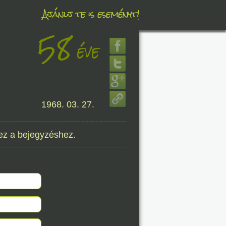
Ajánlj te is eseményt!
58
éve
éve
1968. 03. 27.
8. 08.
éve
ez a bejegyzéshez.
8. 08.
éve