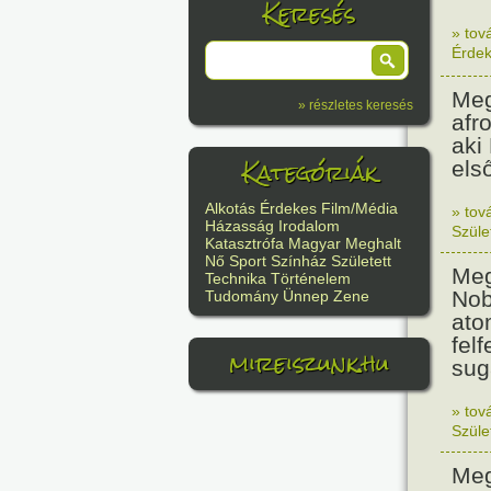
Keresés
» tov
Érde
Meg
» részletes keresés
afr
aki
Kategóriák
els
Alkotás
Érdekes
Film/Média
» tov
Házasság
Irodalom
Szüle
Katasztrófa
Magyar
Meghalt
Nő
Sport
Színház
Született
Meg
Technika
Történelem
Nob
Tudomány
Ünnep
Zene
ato
felf
mireiszunk.hu
sug
» tov
Szüle
Meg