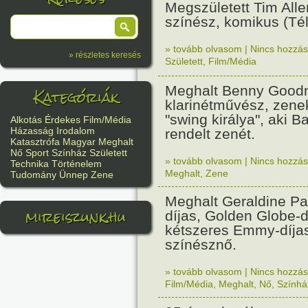
Megszületett Tim Alle
színész, komikus (Tél
» tovább olvasom
|
Nincs hozzász
» részletes keresés
Született
,
Film/Média
Meghalt Benny Good
Kategóriák
klarinétművész, zene
"swing királya", aki Ba
Alkotás
Érdekes
Film/Média
Házasság
Irodalom
rendelt zenét.
Katasztrófa
Magyar
Meghalt
Nő
Sport
Színház
Született
» tovább olvasom
|
Nincs hozzász
Technika
Történelem
Meghalt
,
Zene
Tudomány
Ünnep
Zene
Meghalt Geraldine Pa
mireiszunk.hu
díjas, Golden Globe-d
kétszeres Emmy-díjas
színésznő.
» tovább olvasom
|
Nincs hozzász
Film/Média
,
Meghalt
,
Nő
,
Színhá