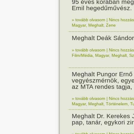
95 éves korában meg
Emil hegedűművész.
» tovább olvasom
|
Nincs hozzász
Magyar
,
Meghalt
,
Zene
Meghalt Deák Sándor
» tovább olvasom
|
Nincs hozzász
Film/Média
,
Magyar
,
Meghalt
,
Sz
Meghalt Pungor Ernő
vegyészmérnök, egyet
az MTA rendes tagja, 
» tovább olvasom
|
Nincs hozzász
Magyar
,
Meghalt
,
Történelem
,
T
Meghalt Dr. Kerekes 
pap, tanár, egykori zir