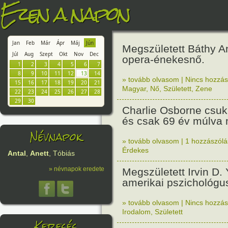
Ezen a napon
Jan
Feb
Már
Ápr
Máj
Jún
Megszületett Báthy A
Júl
Aug
Szept
Okt
Nov
Dec
opera-énekesnő.
1
2
3
4
5
6
7
8
9
10
11
12
13
14
» tovább olvasom
|
Nincs hozzász
15
16
17
18
19
20
21
Magyar
,
Nő
,
Született
,
Zene
22
23
24
25
26
27
28
29
30
Charlie Osborne csuk
és csak 69 év múlva m
Névnapok
» tovább olvasom
|
1 hozzászólás
Érdekes
Antal
,
Anett
, Tóbiás
» névnapok eredete
Megszületett Irvin D.
amerikai pszichológus
» tovább olvasom
|
Nincs hozzász
Irodalom
,
Született
Keresés