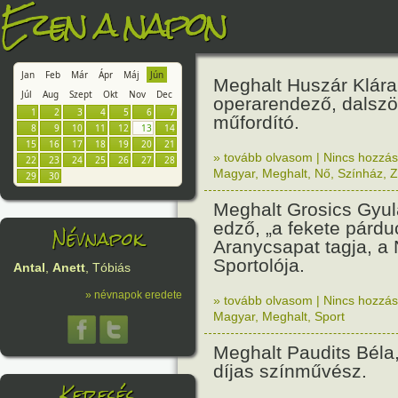
Ezen a napon
Jan
Feb
Már
Ápr
Máj
Jún
Meghalt Huszár Klára
Júl
Aug
Szept
Okt
Nov
Dec
operarendező, dalszö
1
2
3
4
5
6
7
műfordító.
8
9
10
11
12
13
14
15
16
17
18
19
20
21
» tovább olvasom
|
Nincs hozzász
22
23
24
25
26
27
28
Magyar
,
Meghalt
,
Nő
,
Színház
,
Z
29
30
Meghalt Grosics Gyul
edző, „a fekete párdu
Névnapok
Aranycsapat tagja, a
Sportolója.
Antal
,
Anett
, Tóbiás
» névnapok eredete
» tovább olvasom
|
Nincs hozzász
Magyar
,
Meghalt
,
Sport
Meghalt Paudits Béla,
díjas színművész.
Keresés