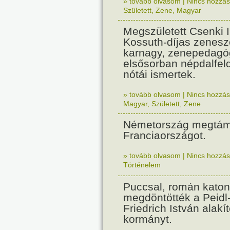
» tovább olvasom
|
Nincs hozzász
Született
,
Zene
,
Magyar
Megszületett Csenki 
Kossuth-díjas zenesz
karnagy, zenepedagó
elsősorban népdalfel
nótái ismertek.
» tovább olvasom
|
Nincs hozzász
Magyar
,
Született
,
Zene
Németország megtám
Franciaországot.
» tovább olvasom
|
Nincs hozzász
Történelem
Puccsal, román katon
megdöntötték a Peidl
Friedrich István alakít
kormányt.