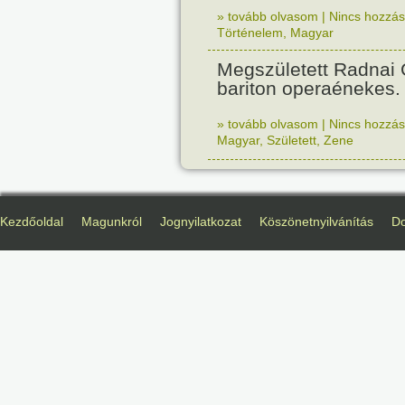
» tovább olvasom
|
Nincs hozzász
Történelem
,
Magyar
Megszületett Radnai
bariton operaénekes.
» tovább olvasom
|
Nincs hozzász
Magyar
,
Született
,
Zene
Kezdőoldal
Magunkról
Jognyilatkozat
Köszönetnyilvánítás
D