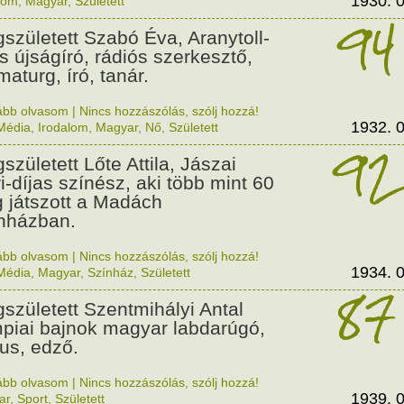
1930. 0
lom
,
Magyar
,
Született
94
született Szabó Éva, Aranytoll-
as újságíró, rádiós szerkesztő,
maturg, író, tanár.
ább olvasom
|
Nincs hozzászólás, szólj hozzá!
1932. 0
Média
,
Irodalom
,
Magyar
,
Nő
,
Született
92
született Lőte Attila, Jászai
i-díjas színész, aki több mint 60
g játszott a Madách
nházban.
ább olvasom
|
Nincs hozzászólás, szólj hozzá!
1934. 0
Média
,
Magyar
,
Színház
,
Született
87
született Szentmihályi Antal
mpiai bajnok magyar labdarúgó,
us, edző.
ább olvasom
|
Nincs hozzászólás, szólj hozzá!
1939. 0
ar
,
Sport
,
Született