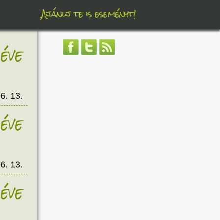
Ajánlj te is eseményt!
éve
6. 13.
éve
6. 13.
éve