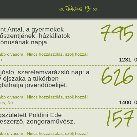
«
Június 13
»
795
nt Antal, a gyermekek
őszentjének, háziállatok
rónusának napja
ább olvasom
|
Nincs hozzászólás, szólj hozzá!
1231. 0
p
626
jjósló, szerelemvarázsló nap: a
y éjszaka a tükörben
láthatja jövendőbelijét.
ább olvasom
|
Nincs hozzászólás, szólj hozzá!
1400. 0
kes
,
Nő
157
született Poldini Ede
eszerző, zongoraművész.
ább olvasom
|
Nincs hozzászólás, szólj hozzá!