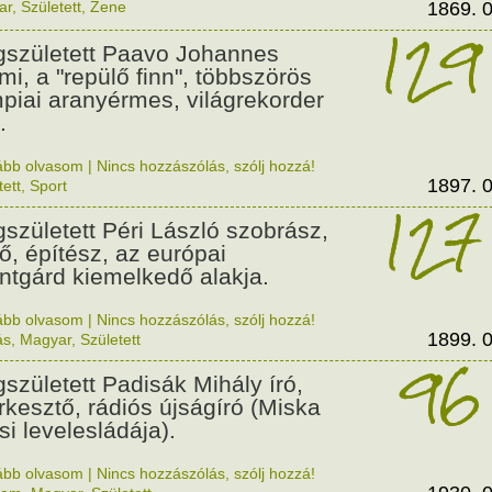
ar
,
Született
,
Zene
1869. 0
129
született Paavo Johannes
mi, a "repülő finn", többszörös
mpiai aranyérmes, világrekorder
.
ább olvasom
|
Nincs hozzászólás, szólj hozzá!
1897. 0
tett
,
Sport
127
született Péri László szobrász,
tő, építész, az európai
ntgárd kiemelkedő alakja.
ább olvasom
|
Nincs hozzászólás, szólj hozzá!
1899. 0
ás
,
Magyar
,
Született
96
született Padisák Mihály író,
rkesztő, rádiós újságíró (Miska
si levelesládája).
ább olvasom
|
Nincs hozzászólás, szólj hozzá!