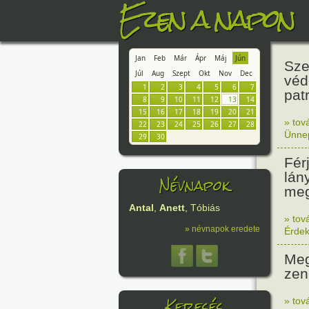
Ezen a napon
Jan
Feb
Már
Ápr
Máj
Jún
Sze
Júl
Aug
Szept
Okt
Nov
Dec
véd
1
2
3
4
5
6
7
pat
8
9
10
11
12
13
14
15
16
17
18
19
20
21
» tov
22
23
24
25
26
27
28
Ünne
29
30
Fér
lán
Névnapok
meg
Antal
,
Anett
, Tóbiás
» tov
» névnapok eredete
Érde
Meg
zen
Keresés
» tov