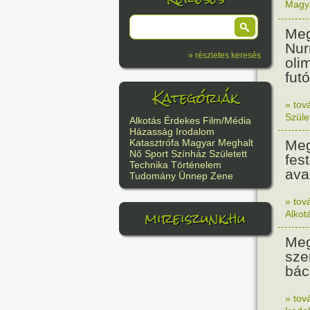
Magy
Meg
Nur
» részletes keresés
oli
futó
Kategóriák
» tov
Szüle
Alkotás
Érdekes
Film/Média
Házasság
Irodalom
Meg
Katasztrófa
Magyar
Meghalt
Nő
Sport
Színház
Született
fes
Technika
Történelem
ava
Tudomány
Ünnep
Zene
» tov
mireiszunk.hu
Alkot
Meg
sze
bác
» tov