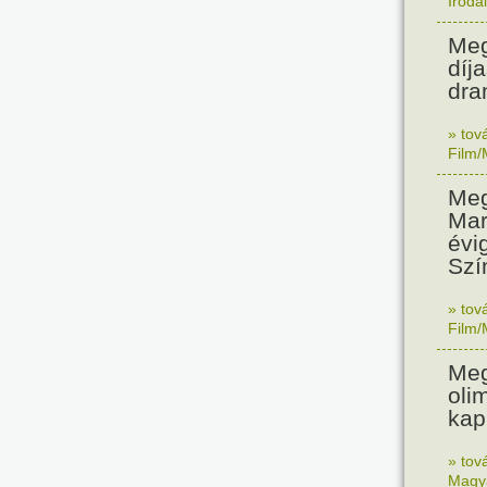
Iroda
Meg
díj
dra
» tov
Film/
Meg
Mar
évi
Szí
» tov
Film/
Meg
oli
kap
» tov
Magy