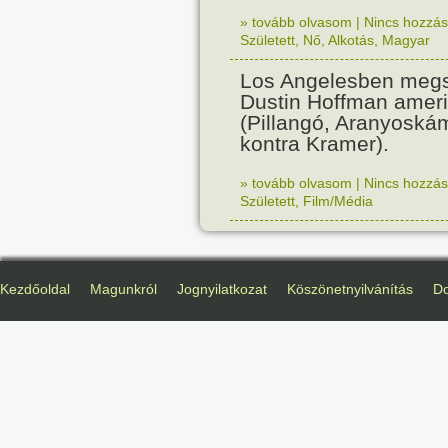
» tovább olvasom
|
Nincs hozzász
Született
,
Nő
,
Alkotás
,
Magyar
Los Angelesben megs
Dustin Hoffman ameri
(Pillangó, Aranyoská
kontra Kramer).
» tovább olvasom
|
Nincs hozzász
Született
,
Film/Média
Kezdőoldal
Magunkról
Jognyilatkozat
Köszönetnyilvánítás
D