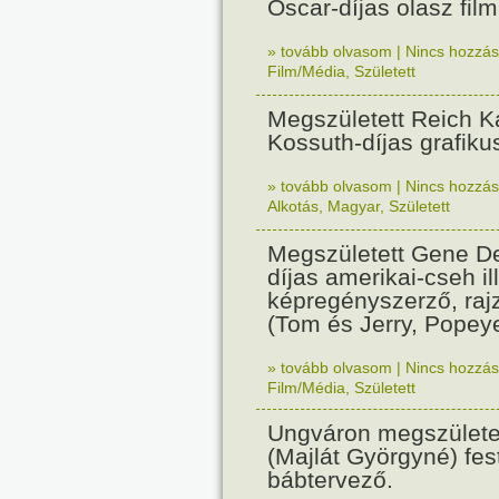
Oscar-díjas olasz fil
» tovább olvasom
|
Nincs hozzász
Film/Média
,
Született
Megszületett Reich Ká
Kossuth-díjas grafik
» tovább olvasom
|
Nincs hozzász
Alkotás
,
Magyar
,
Született
Megszületett Gene De
díjas amerikai-cseh ill
képregényszerző, raj
(Tom és Jerry, Popeye
» tovább olvasom
|
Nincs hozzász
Film/Média
,
Született
Ungváron megszületet
(Majlát Györgyné) fest
bábtervező.