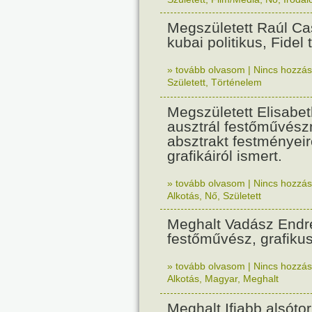
Megszületett Raúl Ca
kubai politikus, Fidel 
» tovább olvasom
|
Nincs hozzász
Született
,
Történelem
Megszületett Elisab
ausztrál festőművész
absztrakt festményeir
grafikáiról ismert.
» tovább olvasom
|
Nincs hozzász
Alkotás
,
Nő
,
Született
Meghalt Vadász Endr
festőművész, grafikus
» tovább olvasom
|
Nincs hozzász
Alkotás
,
Magyar
,
Meghalt
Meghalt Ifjabb alsótor