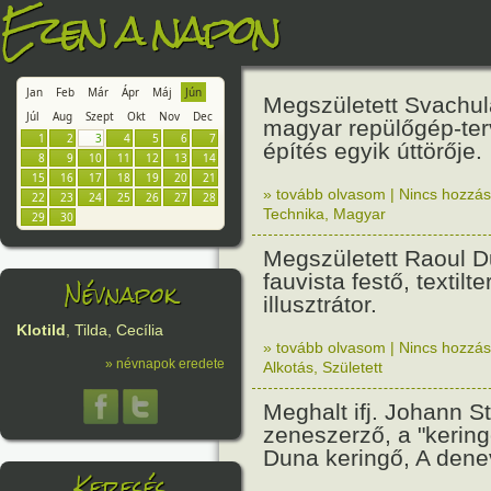
Ezen a napon
Jan
Feb
Már
Ápr
Máj
Jún
Megszületett Svachul
Júl
Aug
Szept
Okt
Nov
Dec
magyar repülőgép-te
1
2
3
4
5
6
7
építés egyik úttörője.
8
9
10
11
12
13
14
15
16
17
18
19
20
21
» tovább olvasom
|
Nincs hozzász
22
23
24
25
26
27
28
Technika
,
Magyar
29
30
Megszületett Raoul Du
fauvista festő, textilt
Névnapok
illusztrátor.
Klotild
, Tilda, Cecília
» tovább olvasom
|
Nincs hozzász
» névnapok eredete
Alkotás
,
Született
Meghalt ifj. Johann S
zeneszerző, a "kering
Duna keringő, A denev
Keresés