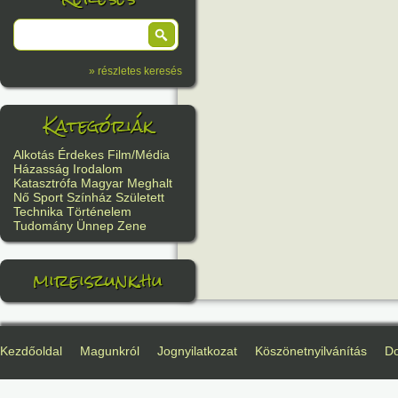
» részletes keresés
Kategóriák
Alkotás
Érdekes
Film/Média
Házasság
Irodalom
Katasztrófa
Magyar
Meghalt
Nő
Sport
Színház
Született
Technika
Történelem
Tudomány
Ünnep
Zene
mireiszunk.hu
Kezdőoldal
Magunkról
Jognyilatkozat
Köszönetnyilvánítás
D