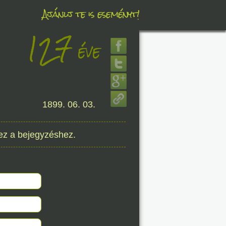
Ajánlj te is eseményt!
127
éve
éve
1899. 06. 03.
8. 08.
éve
ez a bejegyzéshez.
8. 08.
éve