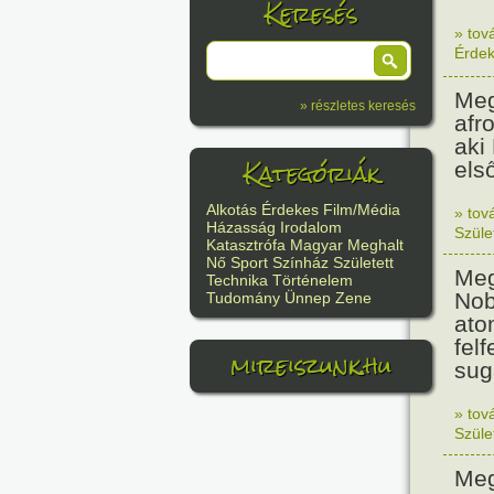
Keresés
» tov
Érde
Meg
» részletes keresés
afr
aki
Kategóriák
els
Alkotás
Érdekes
Film/Média
» tov
Házasság
Irodalom
Szüle
Katasztrófa
Magyar
Meghalt
Nő
Sport
Színház
Született
Meg
Technika
Történelem
Nob
Tudomány
Ünnep
Zene
ato
felf
mireiszunk.hu
sug
» tov
Szüle
Meg