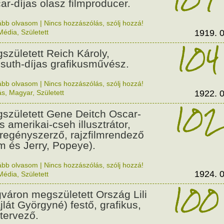
ar-díjas olasz filmproducer.
ább olvasom
|
Nincs hozzászólás, szólj hozzá!
Média
,
Született
1919. 0
104
született Reich Károly,
suth-díjas grafikusművész.
ább olvasom
|
Nincs hozzászólás, szólj hozzá!
ás
,
Magyar
,
Született
1922. 0
102
született Gene Deitch Oscar-
s amerikai-cseh illusztrátor,
regényszerző, rajzfilmrendező
m és Jerry, Popeye).
ább olvasom
|
Nincs hozzászólás, szólj hozzá!
1924. 0
Média
,
Született
100
váron megszületett Ország Lili
jlát Györgyné) festő, grafikus,
tervező.