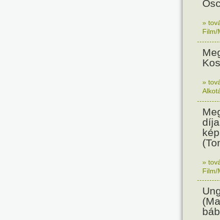
Osc
» tov
Film/
Meg
Kos
» tov
Alkot
Meg
díja
kép
(To
» tov
Film/
Ung
(Ma
báb