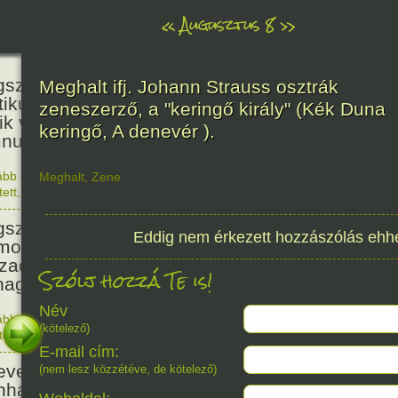
«
Augusztus 8
»
236
született Kölcsey Ferenc költő,
Meghalt ifj. Johann Strauss osztrák
itikus, akadémikus, a reformkor
zeneszerző, a "keringő király" (Kék Duna
ik vezéregyénisége, a nemzeti
keringő, A denevér ).
nusz költője.
ább olvasom
|
1 hozzászólás, szólj Te is hozzá!
Meghalt
,
Zene
1790. 0
tett
,
Történelem
,
Zene
,
Magyar
336
született Mikes Kelemen
Eddig nem érkezett hozzászólás ehh
oáríró, műfordító, a XVIII.
zadi magyar prózairodalom
Szólj hozzá Te is!
nagyobb alakja.
Név
ább olvasom
|
1 hozzászólás, szólj Te is hozzá!
(kötelező)
1690. 0
tett
,
Történelem
,
Irodalom
,
Magyar
186
E-mail cím:
evezték a Pesti Magyar
(nem lesz közzétéve, de kötelező)
nházat Nemzeti Színháznak.