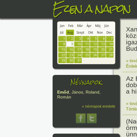
Ezen a napon
Jan
Feb
Már
Ápr
Máj
Jún
Xan
Júl
Aug
Szept
Okt
Nov
Dec
köz
1
2
3
4
5
6
7
iga
8
9
10
11
12
13
14
Bud
15
16
17
18
19
20
21
22
23
24
25
26
27
28
» tov
29
30
31
Érde
Az 
Névnapok
dob
a h
Emőd
, János, Roland,
Román
» tov
» névnapok eredete
Tört
(Na
örm
ünn