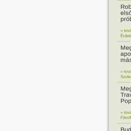
Rob
els
prób
» tov
Érde
Meg
apo
más
» tov
Szüle
Meg
Tra
Pop
» tov
Film/
Bud