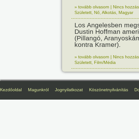
» tovább olvasom
|
Nincs hozzász
Született
,
Nő
,
Alkotás
,
Magyar
Los Angelesben megs
Dustin Hoffman ameri
(Pillangó, Aranyoská
kontra Kramer).
» tovább olvasom
|
Nincs hozzász
Született
,
Film/Média
Kezdőoldal
Magunkról
Jognyilatkozat
Köszönetnyilvánítás
D