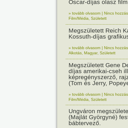
Oscar-díjas olasz fil
» tovább olvasom
|
Nincs hozzász
Film/Média
,
Született
Megszületett Reich Ká
Kossuth-díjas grafik
» tovább olvasom
|
Nincs hozzász
Alkotás
,
Magyar
,
Született
Megszületett Gene De
díjas amerikai-cseh ill
képregényszerző, raj
(Tom és Jerry, Popeye
» tovább olvasom
|
Nincs hozzász
Film/Média
,
Született
Ungváron megszületet
(Majlát Györgyné) fest
bábtervező.