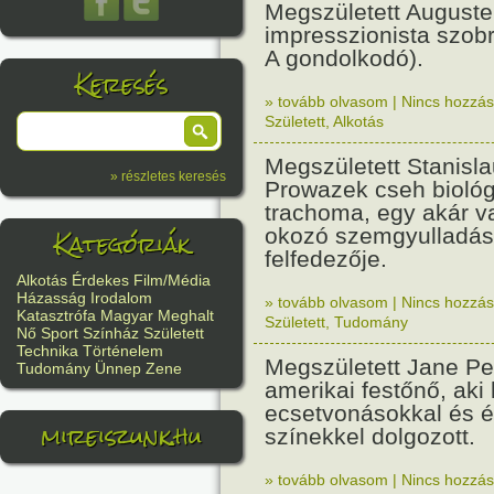
Megszületett Auguste
impresszionista szobr
A gondolkodó).
Keresés
» tovább olvasom
|
Nincs hozzász
Született
,
Alkotás
Megszületett Stanisl
» részletes keresés
Prowazek cseh biológ
trachoma, egy akár v
Kategóriák
okozó szemgyulladás
felfedezője.
Alkotás
Érdekes
Film/Média
Házasság
Irodalom
» tovább olvasom
|
Nincs hozzász
Katasztrófa
Magyar
Meghalt
Született
,
Tudomány
Nő
Sport
Színház
Született
Technika
Történelem
Megszületett Jane Pe
Tudomány
Ünnep
Zene
amerikai festőnő, aki 
ecsetvonásokkal és é
mireiszunk.hu
színekkel dolgozott.
» tovább olvasom
|
Nincs hozzász