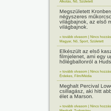
Alkotás
,
Nő
,
Született
Megszületett Kronberg
négyszeres műkorcso
világbajnok, az első
világbajnok.
» tovább olvasom
|
Nincs hozzász
Magyar
,
Nő
,
Sport
,
Született
Elkészült az első ka
filmjelenet, ami egy u
hőlégballonról a Huds
» tovább olvasom
|
Nincs hozzász
Érdekes
,
Film/Média
Meghalt Percival Lowe
csillagász, aki hitt a
élet a Marson.
» tovább olvasom
|
Nincs hozzász
Meghalt
,
Tudomány