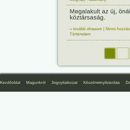
Megalakult az új, öná
köztársaság.
» tovább olvasom
|
Nincs hozzász
Történelem
Kezdőoldal
Magunkról
Jognyilatkozat
Köszönetnyilvánítás
D