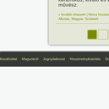
művész.
» tovább olvasom
|
Nincs hozzász
Alkotás
,
Magyar
,
Született
Kezdőoldal
Magunkról
Jognyilatkozat
Köszönetnyilvánítás
D