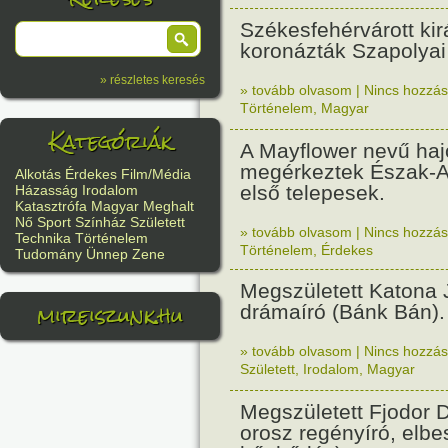
Székesfehérvárott kir
koronázták Szapolyai
» részletes keresés
» tovább olvasom
|
Nincs hozzász
Történelem
,
Magyar
Kategóriák
A Mayflower nevű haj
megérkeztek Észak-A
Alkotás
Érdekes
Film/Média
első telepesek.
Házasság
Irodalom
Katasztrófa
Magyar
Meghalt
Nő
Sport
Színház
Született
» tovább olvasom
|
Nincs hozzász
Technika
Történelem
Történelem
,
Érdekes
Tudomány
Ünnep
Zene
Megszületett Katona J
mireiszunk.hu
drámaíró (Bánk Bán).
» tovább olvasom
|
Nincs hozzász
Született
,
Irodalom
,
Magyar
Megszületett Fjodor D
orosz regényíró, elbe