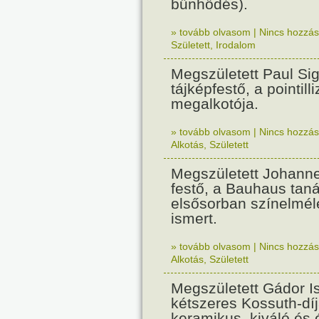
bűnhődés).
» tovább olvasom
|
Nincs hozzász
Született
,
Irodalom
Megszületett Paul Sig
tájképfestő, a pointil
megalkotója.
» tovább olvasom
|
Nincs hozzász
Alkotás
,
Született
Megszületett Johannes
festő, a Bauhaus taná
elsősorban színelmél
ismert.
» tovább olvasom
|
Nincs hozzász
Alkotás
,
Született
Megszületett Gádor I
kétszeres Kossuth-dí
keramikus, kiváló és