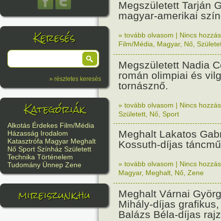
Megszületett Tarján 
magyar-amerikai szí
Keresés
» tovább olvasom
|
Nincs hozzász
Film/Média
,
Magyar
,
Nő
,
Születet
Megszületett Nadia 
román olimpiai és vil
» részletes keresés
tornásznő.
Kategóriák
» tovább olvasom
|
Nincs hozzász
Született
,
Nő
,
Sport
Alkotás
Érdekes
Film/Média
Meghalt Lakatos Gabri
Házasság
Irodalom
Katasztrófa
Magyar
Meghalt
Kossuth-díjas táncmű
Nő
Sport
Színház
Született
Technika
Történelem
» tovább olvasom
|
Nincs hozzász
Tudomány
Ünnep
Zene
Magyar
,
Meghalt
,
Nő
,
Zene
mireiszunk.hu
Meghalt Várnai Györ
Mihály-díjas grafikus, 
Balázs Béla-díjas rajz