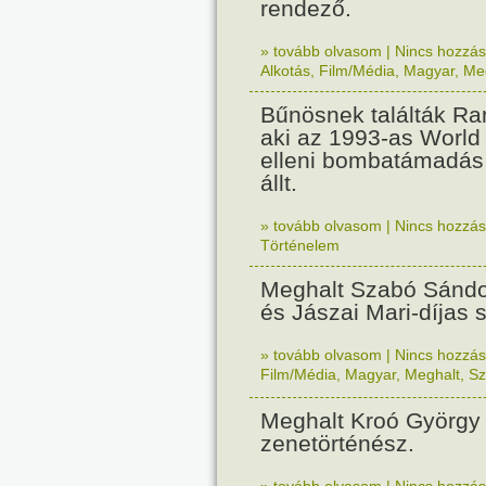
rendező.
» tovább olvasom
|
Nincs hozzász
Alkotás
,
Film/Média
,
Magyar
,
Me
Bűnösnek találták Ra
aki az 1993-as World
elleni bombatámadás
állt.
» tovább olvasom
|
Nincs hozzász
Történelem
Meghalt Szabó Sándo
és Jászai Mari-díjas 
» tovább olvasom
|
Nincs hozzász
Film/Média
,
Magyar
,
Meghalt
,
Sz
Meghalt Kroó György 
zenetörténész.