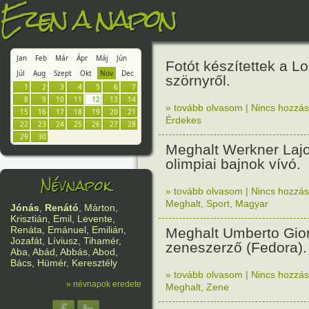
Ezen a napon
Jan
Feb
Már
Ápr
Máj
Jún
Fotót készítettek a L
Júl
Aug
Szept
Okt
Nov
Dec
szörnyről.
1
2
3
4
5
6
7
8
9
10
11
12
13
14
» tovább olvasom
|
Nincs hozzász
15
16
17
18
19
20
21
Érdekes
22
23
24
25
26
27
28
29
30
Meghalt Werkner Lajo
olimpiai bajnok vívó.
Névnapok
» tovább olvasom
|
Nincs hozzász
Meghalt
,
Sport
,
Magyar
Jónás
,
Renátó
, Márton,
Krisztián, Emil, Levente,
Renáta, Emánuel, Emilián,
Meghalt Umberto Gio
Jozafát, Líviusz, Tihamér,
zeneszerző (Fedora).
Aba, Abád, Abbás, Abod,
Bács, Hümér, Keresztély
» tovább olvasom
|
Nincs hozzász
» névnapok eredete
Meghalt
,
Zene