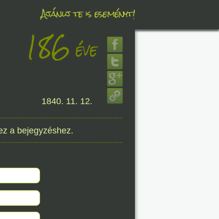
Ajánlj te is eseményt!
186
éve
éve
1840. 11. 12.
8. 09.
éve
ez a bejegyzéshez.
8. 09.
éve