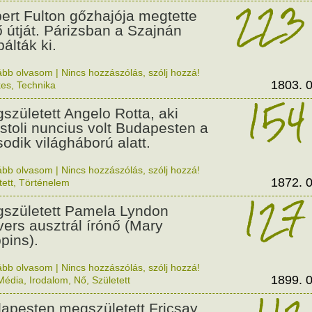
223
ert Fulton gőzhajója megtette
ő útját. Párizsban a Szajnán
álták ki.
ább olvasom
|
Nincs hozzászólás, szólj hozzá!
1803. 0
kes
,
Technika
154
született Angelo Rotta, aki
stoli nuncius volt Budapesten a
odik világháború alatt.
ább olvasom
|
Nincs hozzászólás, szólj hozzá!
1872. 0
tett
,
Történelem
127
született Pamela Lyndon
vers ausztrál írónő (Mary
pins).
ább olvasom
|
Nincs hozzászólás, szólj hozzá!
1899. 0
Média
,
Irodalom
,
Nő
,
Született
apesten megszületett Fricsay