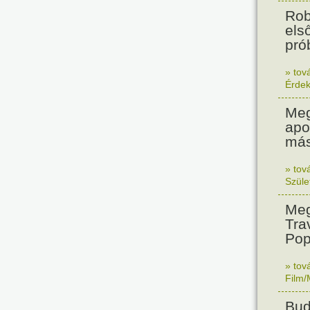
Rob
els
prób
» tov
Érde
Meg
apo
más
» tov
Szüle
Meg
Tra
Pop
» tov
Film/
Bud