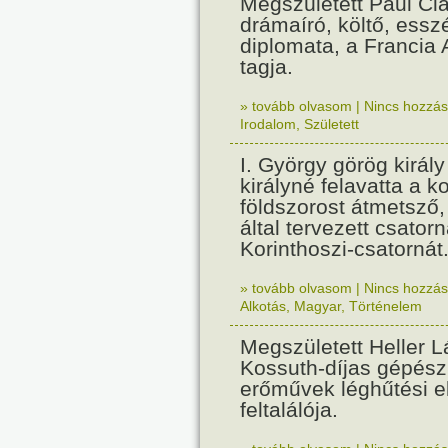
Megszületett Paul Cla
drámaíró, költő, essz
diplomata, a Francia
tagja.
» tovább olvasom
|
Nincs hozzász
Irodalom
,
Született
I. György görög királ
királyné felavatta a k
földszorost átmetsző,
által tervezett csatorn
Korinthoszi-csatornát
» tovább olvasom
|
Nincs hozzász
Alkotás
,
Magyar
,
Történelem
Megszületett Heller L
Kossuth-díjas gépés
erőművek léghűtési e
feltalálója.