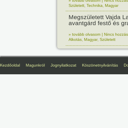
» tovább olvasom
|
Nincs hozzász
Született
,
Technika
,
Magyar
Megszületett Vajda La
avantgárd festő és gr
» tovább olvasom
|
Nincs hozzász
Alkotás
,
Magyar
,
Született
Kezdőoldal
Magunkról
Jognyilatkozat
Köszönetnyilvánítás
D