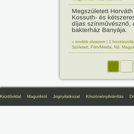
Megszületett Horváth 
Kossuth- és kétszeres
díjas színművésznő, a
bakterház Banyája.
» tovább olvasom
|
1 hozzászólás
Született
,
Film/Média
,
Nő
,
Magya
Kezdőoldal
Magunkról
Jognyilatkozat
Köszönetnyilvánítás
D