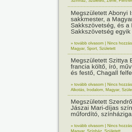
Színház
,
Született
,
Zene
,
Film/M
Megszületett Abonyi 
sakkmester, a Magya
Sakkszövetség, és a
Sakkszövetség egyik a
» tovább olvasom
|
Nincs hozzász
Magyar
,
Sport
,
Született
Megszületett Szittya
francia költő, író, mű
és festő, Chagall felf
» tovább olvasom
|
Nincs hozzász
Alkotás
,
Irodalom
,
Magyar
,
Szüle
Megszületett Szendrő
Jászai Mari-díjas szí
műfordító, színháziga
» tovább olvasom
|
Nincs hozzász
Magyar
,
Színház
,
Született