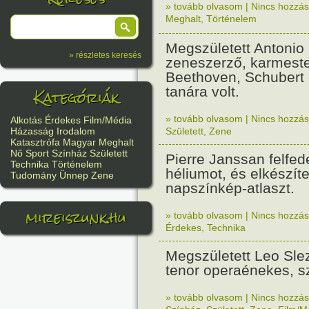
» tovább olvasom
|
Nincs hozzász
Meghalt
,
Történelem
Megszületett Antonio 
» részletes keresés
zeneszerző, karmeste
Beethoven, Schubert 
Kategóriák
tanára volt.
» tovább olvasom
|
Nincs hozzász
Alkotás
Érdekes
Film/Média
Született
,
Zene
Házasság
Irodalom
Katasztrófa
Magyar
Meghalt
Nő
Sport
Színház
Született
Pierre Janssan felfed
Technika
Történelem
héliumot, és elkészíte
Tudomány
Ünnep
Zene
napszínkép-atlaszt.
mireiszunk.hu
» tovább olvasom
|
Nincs hozzász
Érdekes
,
Technika
Megszületett Leo Sle
tenor operaénekes, s
» tovább olvasom
|
Nincs hozzász