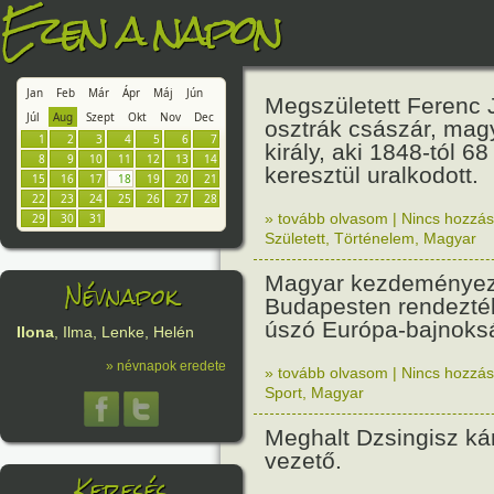
Ezen a napon
Jan
Feb
Már
Ápr
Máj
Jún
Megszületett Ferenc 
Júl
Aug
Szept
Okt
Nov
Dec
osztrák császár, mag
1
2
3
4
5
6
7
király, aki 1848-tól 6
8
9
10
11
12
13
14
keresztül uralkodott.
15
16
17
18
19
20
21
22
23
24
25
26
27
28
» tovább olvasom
|
Nincs hozzász
29
30
31
Született
,
Történelem
,
Magyar
Magyar kezdeményez
Névnapok
Budapesten rendezté
úszó Európa-bajnoks
Ilona
, Ilma, Lenke, Helén
» névnapok eredete
» tovább olvasom
|
Nincs hozzász
Sport
,
Magyar
Meghalt Dzsingisz ká
vezető.
Keresés