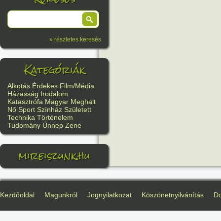
» részletes keresés
Kategóriák
Alkotás
Érdekes
Film/Média
Házasság
Irodalom
Katasztrófa
Magyar
Meghalt
Nő
Sport
Színház
Született
Technika
Történelem
Tudomány
Ünnep
Zene
mireiszunk.hu
Kezdőoldal
Magunkról
Jognyilatkozat
Köszönetnyilvánítás
D