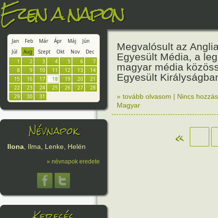
Ezen a napon
Jan
Feb
Már
Ápr
Máj
Jún
Megvalósult az Angli
Júl
Aug
Szept
Okt
Nov
Dec
Egyesült Média, a le
1
2
3
4
5
6
7
magyar média közös
8
9
10
11
12
13
14
Egyesült Királyságba
15
16
17
18
19
20
21
22
23
24
25
26
27
28
» tovább olvasom
|
Nincs hozzász
29
30
31
Magyar
Névnapok
«
Ilona
, Ilma, Lenke, Helén
» névnapok eredete
Keresés