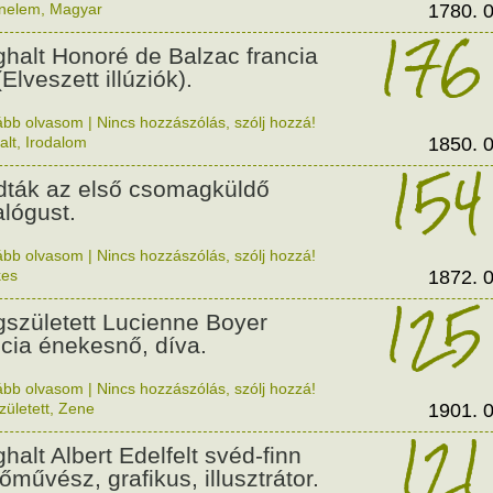
énelem
,
Magyar
1780. 0
176
halt Honoré de Balzac francia
(Elveszett illúziók).
ább olvasom
|
Nincs hozzászólás, szólj hozzá!
alt
,
Irodalom
1850. 0
154
dták az első csomagküldő
alógust.
ább olvasom
|
Nincs hozzászólás, szólj hozzá!
kes
1872. 0
125
született Lucienne Boyer
ncia énekesnő, díva.
ább olvasom
|
Nincs hozzászólás, szólj hozzá!
zületett
,
Zene
1901. 0
121
halt Albert Edelfelt svéd-finn
tőművész, grafikus, illusztrátor.