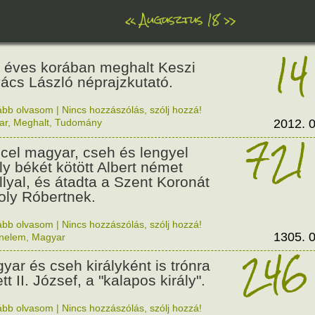
«
Augusztus 18
»
14
 éves korában meghalt Keszi
ács László néprajzkutató.
ább olvasom
|
Nincs hozzászólás, szólj hozzá!
ar
,
Meghalt
,
Tudomány
2012. 0
721
cel magyar, cseh és lengyel
ály békét kötött Albert német
állyal, és átadta a Szent Koronát
oly Róbertnek.
ább olvasom
|
Nincs hozzászólás, szólj hozzá!
1305. 0
énelem
,
Magyar
246
yar és cseh királyként is trónra
tt II. József, a "kalapos király".
ább olvasom
|
Nincs hozzászólás, szólj hozzá!