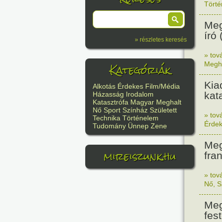
Tört
Meg
író 
» részletes keresés
» tov
Kategóriák
Megh
Kia
Alkotás
Érdekes
Film/Média
kat
Házasság
Irodalom
Katasztrófa
Magyar
Meghalt
Nő
Sport
Színház
Született
» tov
Technika
Történelem
Érde
Tudomány
Ünnep
Zene
Meg
mireiszunk.hu
fra
» tov
Nő
,
S
Meg
fes