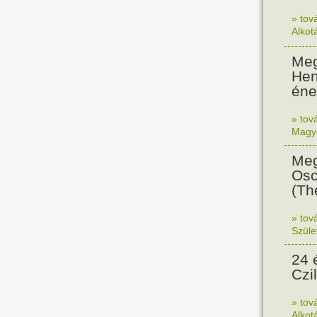
» tov
Alkot
Meg
Hen
éne
» tov
Magy
Meg
Osc
(Th
» tov
Szüle
24 
Czi
» tov
Alkot