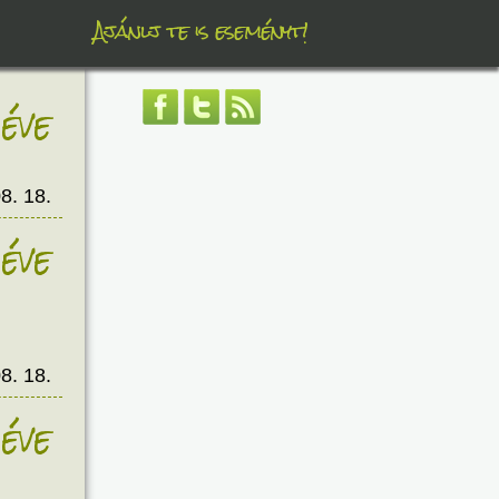
Ajánlj te is eseményt!
éve
8. 18.
éve
8. 18.
éve