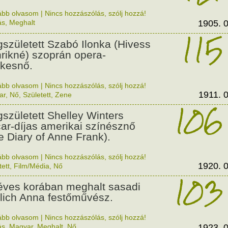
ább olvasom
|
Nincs hozzászólás, szólj hozzá!
ás
,
Meghalt
1905. 0
115
született Szabó Ilonka (Hivess
rikné) szoprán opera-
kesnő.
ább olvasom
|
Nincs hozzászólás, szólj hozzá!
1911. 0
ar
,
Nő
,
Született
,
Zene
106
született Shelley Winters
ar-díjas amerikai színésznő
e Diary of Anne Frank).
ább olvasom
|
Nincs hozzászólás, szólj hozzá!
1920. 0
tett
,
Film/Média
,
Nő
103
éves korában meghalt sasadi
llich Anna festőművész.
ább olvasom
|
Nincs hozzászólás, szólj hozzá!
ás
,
Magyar
,
Meghalt
,
Nő
1923. 0