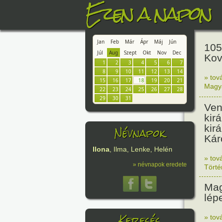
Ezen a napon
Jan
Feb
Már
Ápr
Máj
Jún
105
Júl
Aug
Szept
Okt
Nov
Dec
Kov
1
2
3
4
5
6
7
8
9
10
11
12
13
14
» tov
15
16
17
18
19
20
21
Magy
22
23
24
25
26
27
28
29
30
31
Ven
kir
kir
Névnapok
Kár
Ilona
, Ilma, Lenke, Helén
» tov
» névnapok eredete
Tört
Mag
lépe
Keresés
» tov