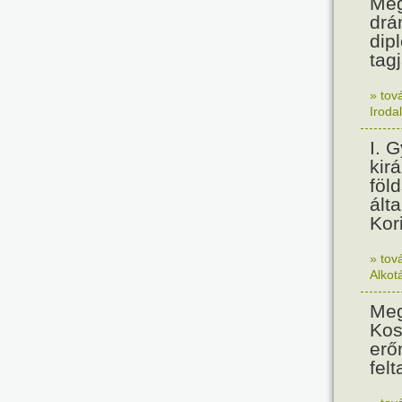
Meg
drá
dip
tagj
» tov
Iroda
I. 
kir
föl
álta
Kor
» tov
Alkot
Meg
Kos
erő
felt