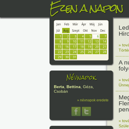
Ezen a napon
Jan
Feb
Már
Ápr
Máj
Jún
Led
Júl
Aug
Szept
Okt
Nov
Dec
Hir
1
2
3
4
5
6
7
8
9
10
11
12
13
14
» tov
15
16
17
18
19
20
21
Tört
22
23
24
25
26
27
28
29
30
31
A n
fol
Névnapok
» tov
Ünne
Berta
,
Bettina
, Géza,
Csobán
Meg
» névnapok eredete
Fle
peni
» tov
Szüle