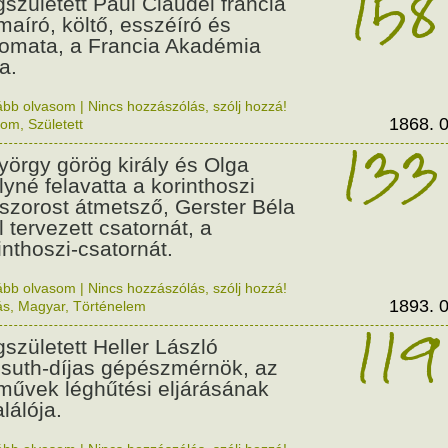
158
született Paul Claudel francia
maíró, költő, esszéíró és
lomata, a Francia Akadémia
a.
ább olvasom
|
Nincs hozzászólás, szólj hozzá!
1868. 0
lom
,
Született
133
György görög király és Olga
ályné felavatta a korinthoszi
dszorost átmetsző, Gerster Béla
l tervezett csatornát, a
inthoszi-csatornát.
ább olvasom
|
Nincs hozzászólás, szólj hozzá!
1893. 0
ás
,
Magyar
,
Történelem
119
született Heller László
suth-díjas gépészmérnök, az
művek léghűtési eljárásának
alálója.