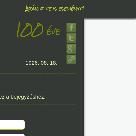
Ajánlj te is eseményt!
100
éve
éve
8. 06.
1926. 08. 18.
éve
8. 06.
ez a bejegyzéshez.
éve
8. 06.