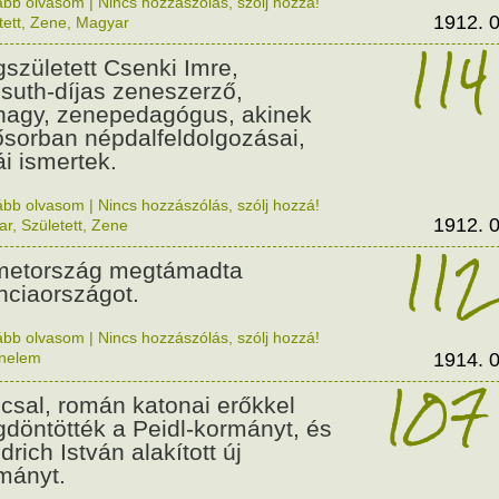
ább olvasom
|
Nincs hozzászólás, szólj hozzá!
1912. 0
tett
,
Zene
,
Magyar
114
született Csenki Imre,
suth-díjas zeneszerző,
nagy, zenepedagógus, akinek
ősorban népdalfeldolgozásai,
ái ismertek.
ább olvasom
|
Nincs hozzászólás, szólj hozzá!
1912. 0
ar
,
Született
,
Zene
112
etország megtámadta
nciaországot.
ább olvasom
|
Nincs hozzászólás, szólj hozzá!
énelem
1914. 0
107
csal, román katonai erőkkel
döntötték a Peidl-kormányt, és
drich István alakított új
mányt.