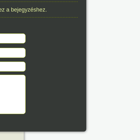
8. 07.
ez a bejegyzéshez.
éve
8. 07.
éve
8. 07.
éve