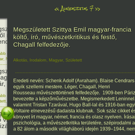
«
Augusztus 7
»
466
született Báthori Erzsébet,
Megszületett Szittya Emil magyar-francia
ről rémséges és kegyetlen
költő, író, művészetkritikus és festő,
endák éltek.
Chagall felfedezője.
ább olvasom
|
Nincs hozzászólás, szólj hozzá!
1560. 0
ar
,
Nő
,
Történelem
Alkotás
,
Irodalom
,
Magyar
,
Született
201
született Kondor Gusztáv
llagász, matematikus, egyetemi
Eredeti nevén: Schenk Adolf (Avraham). Blaise Cendrars
ár, akadémikus.
egyik szellemi mestere. Léger, Chagall, Henri
Rousseau művészettörténeti felfedezője. 1909-ben Páriz
ább olvasom
|
Nincs hozzászólás, szólj hozzá!
bevezette a képzőművészetbe. Megismerkedett Leninnel, 
1825. 0
tett
,
Technika
,
Magyar
150
valamint Tristan Tzarával, Hugo Ball-lal és 1916-ban egyik
Voltaire elnevezésű dadaista klubnak. Sok száz cikket é
született Mata Hari, a híres
könyvet írt magyar, német, francia és olasz nyelven. Írásai
ő világháborús táncosnő,
pszichológia, a művészetkritika területére, szépirodalmi a
tizán és kém.
a 82 álom a második világháború idején 1939–1944, nem