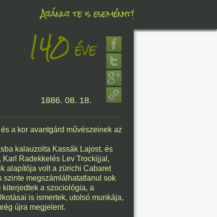
Ajánlj te is eseményt!
140
éve
éve
8. 07.
1886. 08. 18.
éve
 és a kor avantgárd művészeinek az
sba kalauzolta Kassák Lajost, és
Karl Radekkelés Lev Trockijjal,
8. 07.
 alapítója volt a zürichi Cabaret
s szinte megszámlálhatatlanul sok
éve
 kiterjedtek a szociológia, a
lkotásai is ismertek, utolsó munkája,
rég újra megjelent.