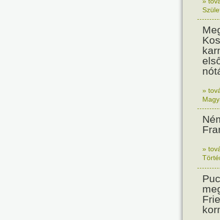
» tov
Szüle
Meg
Kos
kar
els
nót
» tov
Magy
Ném
Fra
» tov
Tört
Puc
meg
Frie
kor