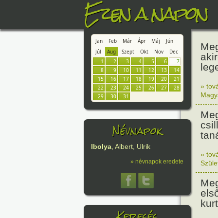
Ezen a napon
Jan
Feb
Már
Ápr
Máj
Jún
Meg
Júl
Aug
Szept
Okt
Nov
Dec
aki
1
2
3
4
5
6
7
leg
8
9
10
11
12
13
14
15
16
17
18
19
20
21
» tov
22
23
24
25
26
27
28
Magy
29
30
31
Meg
csi
Névnapok
tan
Ibolya
, Albert, Ulrik
» tov
» névnapok eredete
Szüle
Meg
els
kur
Keresés