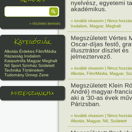
nyelvész, egyetemi ta
akadémikus.
» tovább olvasom
|
Nincs hozzász
» részletes keresés
Irodalom
,
Magyar
,
Meghalt
Megszületett Vértes M
Kategóriák
Oscar-díjas festő, gra
illusztrátor díszlet és
Alkotás
Érdekes
Film/Média
jelmeztervező.
Házasság
Irodalom
Katasztrófa
Magyar
Meghalt
Nő
Sport
Színház
Született
» tovább olvasom
|
Nincs hozzász
Technika
Történelem
Alkotás
,
Film/Média
,
Magyar
,
Szü
Tudomány
Ünnep
Zene
Megszületett Klein R
mireiszunk.hu
André) magyar-franci
aki a '30-as évek műv
Párizsban.
» tovább olvasom
|
Nincs hozzász
Alkotás
,
Magyar
,
Nő
,
Született