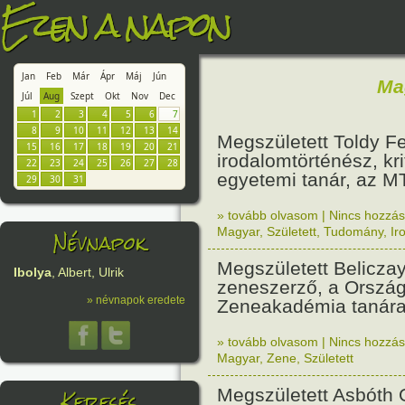
Ezen a napon
Jan
Feb
Már
Ápr
Máj
Jún
Ma
Júl
Aug
Szept
Okt
Nov
Dec
1
2
3
4
5
6
7
8
9
10
11
12
13
14
Megszületett Toldy F
15
16
17
18
19
20
21
irodalomtörténész, kri
22
23
24
25
26
27
28
egyetemi tanár, az MT
29
30
31
» tovább olvasom
|
Nincs hozzász
Névnapok
Magyar
,
Született
,
Tudomány
,
Ir
Megszületett Belicza
Ibolya
, Albert, Ulrik
zeneszerző, a Orszá
» névnapok eredete
Zeneakadémia tanára
» tovább olvasom
|
Nincs hozzász
Magyar
,
Zene
,
Született
Keresés
Megszületett Asbóth 