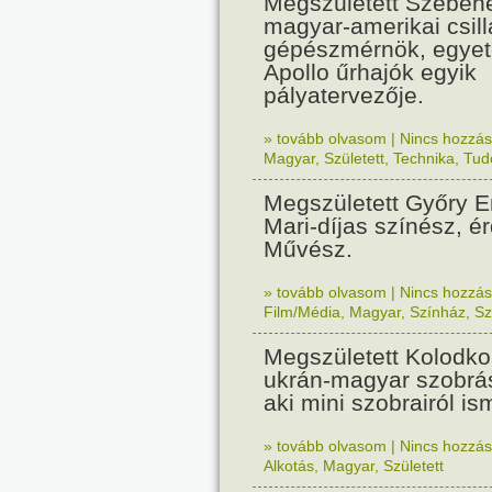
Megszületett Szebeh
magyar-amerikai csil
gépészmérnök, egyete
Apollo űrhajók egyik
pályatervezője.
» tovább olvasom
|
Nincs hozzász
Magyar
,
Született
,
Technika
,
Tud
Megszületett Győry E
Mari-díjas színész, 
Művész.
» tovább olvasom
|
Nincs hozzász
Film/Média
,
Magyar
,
Színház
,
Sz
Megszületett Kolodko
ukrán-magyar szobr
aki mini szobrairól is
» tovább olvasom
|
Nincs hozzász
Alkotás
,
Magyar
,
Született