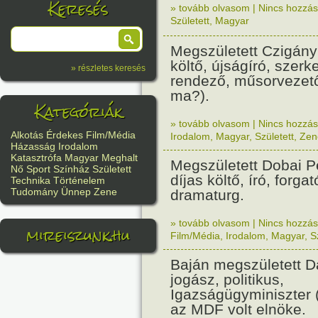
Keresés
» tovább olvasom
|
Nincs hozzász
Született
,
Magyar
Megszületett Czigány
költő, újságíró, szerk
» részletes keresés
rendező, műsorvezető
ma?).
Kategóriák
» tovább olvasom
|
Nincs hozzász
Alkotás
Érdekes
Film/Média
Irodalom
,
Magyar
,
Született
,
Zen
Házasság
Irodalom
Katasztrófa
Magyar
Meghalt
Megszületett Dobai P
Nő
Sport
Színház
Született
díjas költő, író, forga
Technika
Történelem
Tudomány
Ünnep
Zene
dramaturg.
» tovább olvasom
|
Nincs hozzász
mireiszunk.hu
Film/Média
,
Irodalom
,
Magyar
,
S
Baján megszületett D
jogász, politikus,
Igazságügyminiszter 
az MDF volt elnöke.