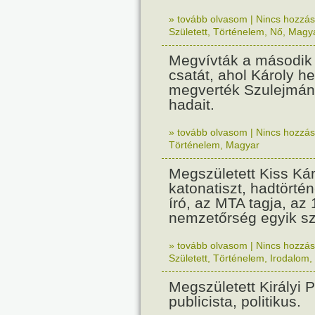
» tovább olvasom
|
Nincs hozzász
Született
,
Történelem
,
Nő
,
Magy
Megvívták a második
csatát, ahol Károly h
megverték Szulejmán
hadait.
» tovább olvasom
|
Nincs hozzász
Történelem
,
Magyar
Megszületett Kiss Kár
katonatiszt, hadtörtén
író, az MTA tagja, az
nemzetőrség egyik sz
» tovább olvasom
|
Nincs hozzász
Született
,
Történelem
,
Irodalom
,
Megszületett Királyi P
publicista, politikus.