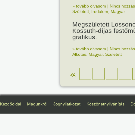
» tovább olvasom
|
Nincs hozzász
Született
,
Irodalom
,
Magyar
Megszületett Losson
Kossuth-díjas festőm
grafikus.
» tovább olvasom
|
Nincs hozzász
Alkotás
,
Magyar
,
Született
«
Kezdőoldal
Magunkról
Jognyilatkozat
Köszönetnyilvánítás
D