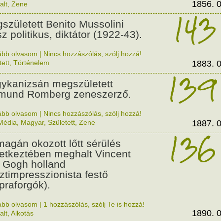
1856. 0
alt
,
Zene
143
született Benito Mussolini
z politikus, diktátor (1922-43).
ább olvasom
|
Nincs hozzászólás, szólj hozzá!
tett
,
Történelem
1883. 0
139
ykanizsán megszületett
mund Romberg zeneszerző.
ább olvasom
|
Nincs hozzászólás, szólj hozzá!
Média
,
Magyar
,
Született
,
Zene
1887. 0
136
agán okozott lőtt sérülés
etkeztében meghalt Vincent
 Gogh holland
ztimpresszionista festő
praforgók).
ább olvasom
|
1 hozzászólás, szólj Te is hozzá!
1890. 0
alt
,
Alkotás