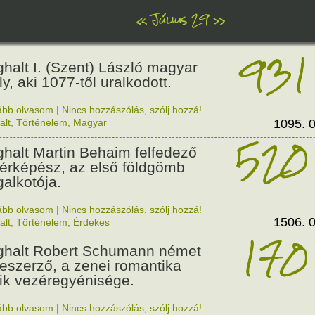
«
Július 29
»
931
halt I. (Szent) László magyar
ly, aki 1077-től uralkodott.
ább olvasom
|
Nincs hozzászólás, szólj hozzá!
alt
,
Történelem
,
Magyar
1095. 0
520
halt Martin Behaim felfedező
térképész, az első földgömb
alkotója.
ább olvasom
|
Nincs hozzászólás, szólj hozzá!
1506. 0
alt
,
Történelem
,
Érdekes
170
halt Robert Schumann német
eszerző, a zenei romantika
ik vezéregyénisége.
ább olvasom
|
Nincs hozzászólás, szólj hozzá!