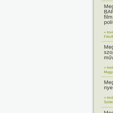
Meg
BAF
fil
pol
» tov
Film/
Meg
szo
műv
» tov
Magy
Meg
nye
» tov
Szüle
Meg