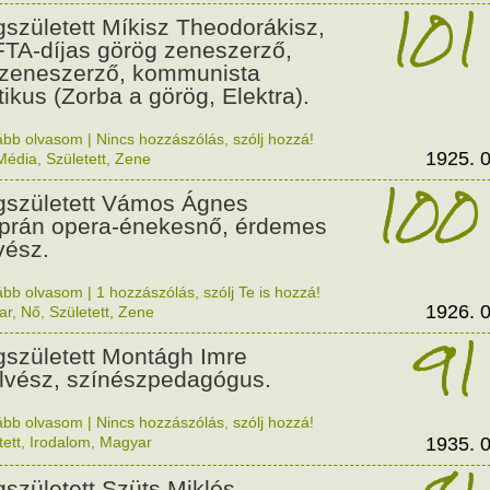
101
született Míkisz Theodorákisz,
TA-díjas görög zeneszerző,
mzeneszerző, kommunista
itikus (Zorba a görög, Elektra).
ább olvasom
|
Nincs hozzászólás, szólj hozzá!
1925. 0
Média
,
Született
,
Zene
100
született Vámos Ágnes
prán opera-énekesnő, érdemes
ész.
ább olvasom
|
1 hozzászólás, szólj Te is hozzá!
1926. 0
ar
,
Nő
,
Született
,
Zene
91
született Montágh Imre
lvész, színészpedagógus.
ább olvasom
|
Nincs hozzászólás, szólj hozzá!
tett
,
Irodalom
,
Magyar
1935. 0
született Szüts Miklós