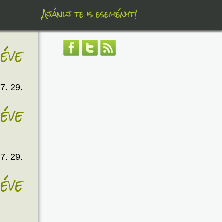
Ajánlj te is eseményt!
éve
7. 29.
éve
7. 29.
éve