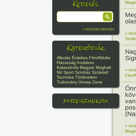
Keresés
Megh
Meg
olas
» részletes keresés
» tov
Szüle
Kategóriák
Nag
Sig
Alkotás
Érdekes
Film/Média
Házasság
Irodalom
Katasztrófa
Magyar
Meghalt
» tov
Nő
Sport
Színház
Született
Film/
Technika
Történelem
Tudomány
Ünnep
Zene
Önm
köv
mireiszunk.hu
van
pos
(Na
» tov
Megh