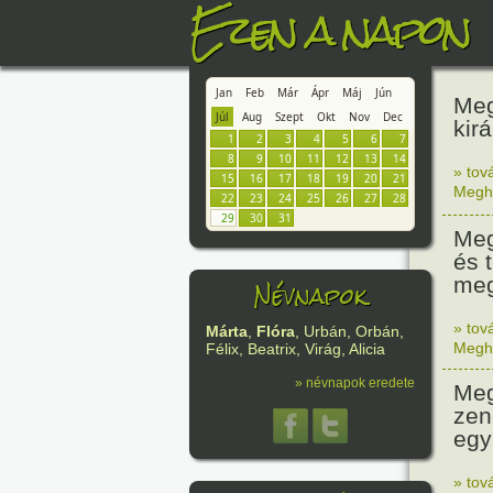
Ezen a napon
Jan
Feb
Már
Ápr
Máj
Jún
Meg
Júl
Aug
Szept
Okt
Nov
Dec
kirá
1
2
3
4
5
6
7
8
9
10
11
12
13
14
» tov
15
16
17
18
19
20
21
Megh
22
23
24
25
26
27
28
29
30
31
Meg
és 
meg
Névnapok
» tov
Márta
,
Flóra
, Urbán, Orbán,
Megh
Félix, Beatrix, Virág, Alicia
» névnapok eredete
Meg
zen
egy
» tov