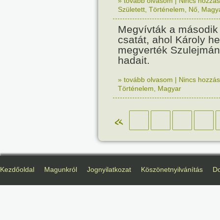
» tovább olvasom
|
Nincs hozzász
Született
,
Történelem
,
Nő
,
Magy
Megvívták a második
csatát, ahol Károly h
megverték Szulejmán
hadait.
» tovább olvasom
|
Nincs hozzász
Történelem
,
Magyar
«
Kezdőoldal
Magunkról
Jognyilatkozat
Köszönetnyilvánítás
D