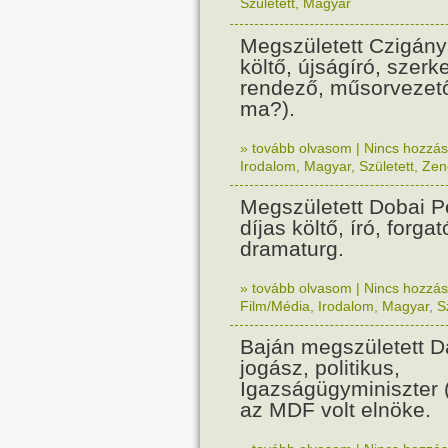
Született
,
Magyar
Megszületett Czigány
költő, újságíró, szerk
rendező, műsorvezető
ma?).
» tovább olvasom
|
Nincs hozzász
Irodalom
,
Magyar
,
Született
,
Zen
Megszületett Dobai P
díjas költő, író, forga
dramaturg.
» tovább olvasom
|
Nincs hozzász
Film/Média
,
Irodalom
,
Magyar
,
S
Baján megszületett D
jogász, politikus,
Igazságügyminiszter 
az MDF volt elnöke.