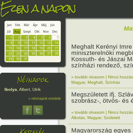
Ezen a napon
Jan
Feb
Már
Ápr
Máj
Jún
Ma
Júl
Aug
Szept
Okt
Nov
Dec
1
2
3
4
5
6
7
8
9
10
11
12
13
14
Meghalt Kerényi Imre
15
16
17
18
19
20
21
miniszterelnöki megbí
22
23
24
25
26
27
28
Kossuth- és Jászai Ma
29
30
31
színházi rendező, sz
Névnapok
» tovább olvasom
|
Nincs hozzász
Magyar
,
Meghalt
,
Színház
Ibolya
, Albert, Ulrik
Megszületett ifj. Szlá
» névnapok eredete
szobrász-, ötvös- és
» tovább olvasom
|
Nincs hozzász
Alkotás
,
Magyar
,
Született
Keresés
Magyarország egyes r