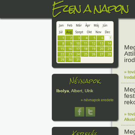
Ezen a napon
Jan
Feb
Már
Ápr
Máj
Jún
Júl
Aug
Szept
Okt
Nov
Dec
1
2
3
4
5
6
7
8
9
10
11
12
13
14
Meg
15
16
17
18
19
20
21
Atti
22
23
24
25
26
27
28
iro
29
30
31
» tov
Névnapok
Iroda
Meg
Ibolya
, Albert, Ulrik
fes
» névnapok eredete
rek
» tov
Alkot
Keresés
Meg