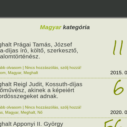
Magyar
kategória
11
halt Prágai Tamás, József
la-díjas író, költő, szerkesztő,
dalomtörténész.
ább olvasom
|
Nincs hozzászólás, szólj hozzá!
2015. 0
lom
,
Magyar
,
Meghalt
6
halt Reigl Judit, Kossuth-díjas
tőművész, akinek a képeiért
ordösszegeket adnak.
ább olvasom
|
Nincs hozzászólás, szólj hozzá!
2020. 0
ás
,
Magyar
,
Meghalt
,
Nő
56
halt Apponyi II. György