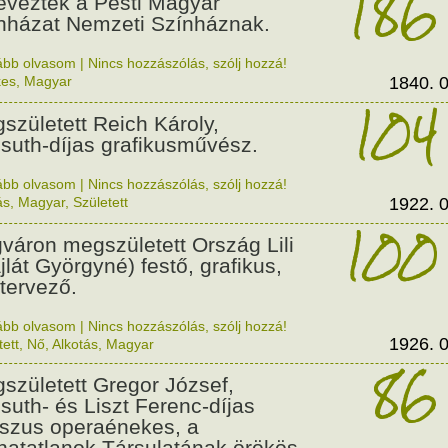
186
evezték a Pesti Magyar
nházat Nemzeti Színháznak.
ább olvasom
|
Nincs hozzászólás, szólj hozzá!
kes
,
Magyar
1840. 0
104
született Reich Károly,
suth-díjas grafikusművész.
ább olvasom
|
Nincs hozzászólás, szólj hozzá!
ás
,
Magyar
,
Született
1922. 0
100
váron megszületett Ország Lili
jlát Györgyné) festő, grafikus,
tervező.
ább olvasom
|
Nincs hozzászólás, szólj hozzá!
1926. 0
tett
,
Nő
,
Alkotás
,
Magyar
86
született Gregor József,
suth- és Liszt Ferenc-díjas
szus operaénekes, a
hatatlanok Társulatának örökös