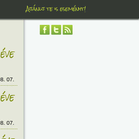
Ajánlj te is eseményt!
éve
8. 07.
éve
8. 07.