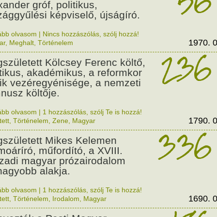
xander gróf, politikus,
zággyűlési képviselő, újságíró.
ább olvasom
|
Nincs hozzászólás, szólj hozzá!
1970. 0
ar
,
Meghalt
,
Történelem
236
született Kölcsey Ferenc költő,
itikus, akadémikus, a reformkor
ik vezéregyénisége, a nemzeti
nusz költője.
ább olvasom
|
1 hozzászólás, szólj Te is hozzá!
1790. 0
tett
,
Történelem
,
Zene
,
Magyar
336
született Mikes Kelemen
oáríró, műfordító, a XVIII.
zadi magyar prózairodalom
nagyobb alakja.
ább olvasom
|
1 hozzászólás, szólj Te is hozzá!
1690. 0
tett
,
Történelem
,
Irodalom
,
Magyar