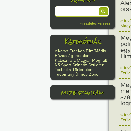
Ale
ors
» tov
» részletes keresés
Magy
Meg
Kategóriák
pol
egy
Alkotás
Érdekes
Film/Média
Him
Házasság
Irodalom
Katasztrófa
Magyar
Meghalt
Nő
Sport
Színház
Született
» tov
Technika
Történelem
Szüle
Tudomány
Ünnep
Zene
Meg
mireiszunk.hu
mem
szá
leg
» tov
Szüle