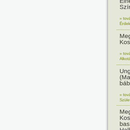
Eln
Szí
» tov
Érde
Meg
Kos
» tov
Alkot
Ung
(Ma
báb
» tov
Szüle
Meg
Kos
bas
Hal