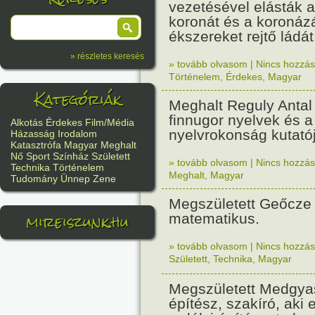
vezetésével elásták 
koronát és a koronáz
ékszereket rejtő ládát
» részletes keresés
» tovább olvasom
|
Nincs hozzász
Történelem
,
Érdekes
,
Magyar
Kategóriák
Meghalt Reguly Antal
finnugor nyelvek és a
Alkotás
Érdekes
Film/Média
nyelvrokonság kutatój
Házasság
Irodalom
Katasztrófa
Magyar
Meghalt
Nő
Sport
Színház
Született
» tovább olvasom
|
Nincs hozzász
Technika
Történelem
Meghalt
,
Magyar
Tudomány
Ünnep
Zene
Megszületett Geőcze
mireiszunk.hu
matematikus.
» tovább olvasom
|
Nincs hozzász
Született
,
Technika
,
Magyar
Megszületett Medgya
építész, szakíró, aki