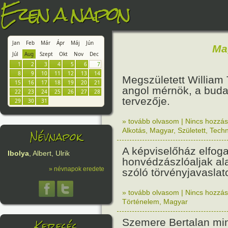
Ezen a napon
Jan
Feb
Már
Ápr
Máj
Jún
Ma
Júl
Aug
Szept
Okt
Nov
Dec
1
2
3
4
5
6
7
8
9
10
11
12
13
14
Megszületett William 
15
16
17
18
19
20
21
angol mérnök, a buda
22
23
24
25
26
27
28
tervezője.
29
30
31
» tovább olvasom
|
Nincs hozzász
Névnapok
Alkotás
,
Magyar
,
Született
,
Techn
A képviselőház elfog
Ibolya
, Albert, Ulrik
honvédzászlóaljak ala
» névnapok eredete
szóló törvényjavaslato
» tovább olvasom
|
Nincs hozzász
Történelem
,
Magyar
Keresés
Szemere Bertalan min