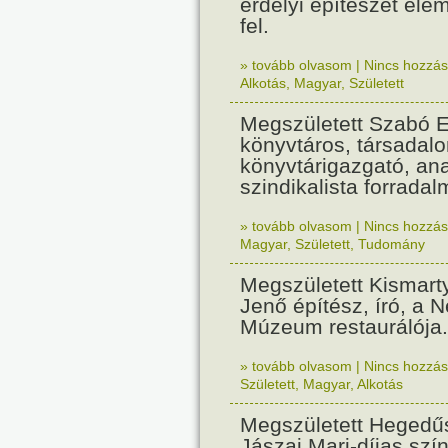
erdélyi építészet ele
fel.
» tovább olvasom
|
Nincs hozzász
Alkotás
,
Magyar
,
Született
Megszületett Szabó E
könyvtáros, társadal
könyvtárigazgató, an
szindikalista forradal
» tovább olvasom
|
Nincs hozzász
Magyar
,
Született
,
Tudomány
Megszületett Kismart
Jenő építész, író, a 
Múzeum restaurálója.
» tovább olvasom
|
Nincs hozzász
Született
,
Magyar
,
Alkotás
Megszületett Hegedűs
Jászai Mari-díjas szí