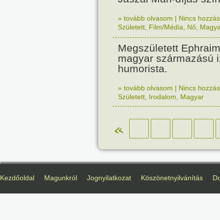
» tovább olvasom
|
Nincs hozzász
Született
,
Film/Média
,
Nő
,
Magya
Megszületett Ephrai
magyar származású izr
humorista.
» tovább olvasom
|
Nincs hozzász
Született
,
Irodalom
,
Magyar
«
Kezdőoldal
Magunkról
Jognyilatkozat
Köszönetnyilvánítás
D