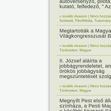
autóversenyző, pilóta,
kutató, felfedező, " A
» tovább olvasom
|
Nincs hozzász
Született
,
Film/Média
,
Tudomány
Megtartották a Magyar
Világkongresszusát 
» tovább olvasom
|
Nincs hozzász
Történelem
,
Magyar
II. József aláírta a
jobbágyrendeletet, a
örökös jobbágyság
megszüntetését szolg
» tovább olvasom
|
Nincs hozzász
Történelem
,
Magyar
Megnyílt Pest első á
színháza, a Pesti Ma
a későbbi Nemzeti Sz