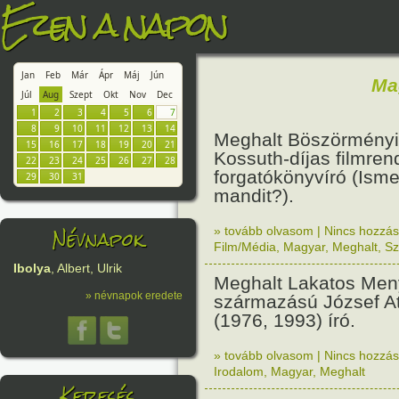
Ezen a napon
Jan
Feb
Már
Ápr
Máj
Jún
Ma
Júl
Aug
Szept
Okt
Nov
Dec
1
2
3
4
5
6
7
8
9
10
11
12
13
14
Meghalt Böszörményi
15
16
17
18
19
20
21
Kossuth-díjas filmre
22
23
24
25
26
27
28
forgatókönyvíró (Isme
29
30
31
mandit?).
Névnapok
» tovább olvasom
|
Nincs hozzász
Film/Média
,
Magyar
,
Meghalt
,
Sz
Ibolya
, Albert, Ulrik
Meghalt Lakatos Men
» névnapok eredete
származású József Att
(1976, 1993) író.
» tovább olvasom
|
Nincs hozzász
Irodalom
,
Magyar
,
Meghalt
Keresés