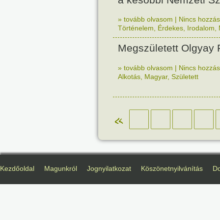
» tovább olvasom
|
Nincs hozzász
Történelem
,
Érdekes
,
Irodalom
,
Megszületett Olgyay 
» tovább olvasom
|
Nincs hozzász
Alkotás
,
Magyar
,
Született
«
Kezdőoldal
Magunkról
Jognyilatkozat
Köszönetnyilvánítás
D