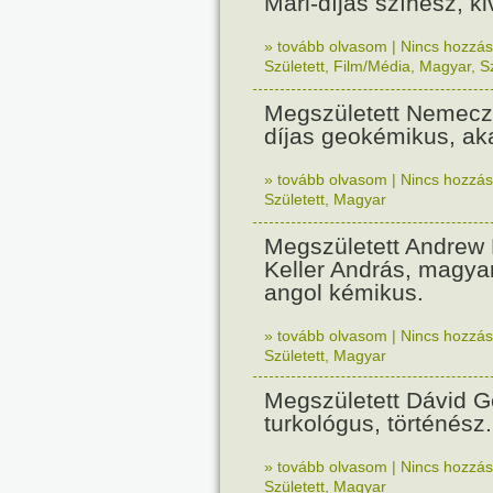
Mari-díjas színész, k
» tovább olvasom
|
Nincs hozzász
Született
,
Film/Média
,
Magyar
,
S
Megszületett Nemecz 
díjas geokémikus, a
» tovább olvasom
|
Nincs hozzász
Született
,
Magyar
Megszületett Andrew 
Keller András, magy
angol kémikus.
» tovább olvasom
|
Nincs hozzász
Született
,
Magyar
Megszületett Dávid 
turkológus, történész.
» tovább olvasom
|
Nincs hozzász
Született
,
Magyar