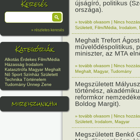
Keresés
újságíró, politikus (
országa).
» tovább olvasom
|
Nincs hozzász
Született
,
Film/Média
,
Irodalom
,
» részletes keresés
Meghalt Trefort Ágos
Kategóriák
művelődéspolitikus, pu
miniszter, az MTA eln
Alkotás
Érdekes
Film/Média
Házasság
Irodalom
» tovább olvasom
|
Nincs hozzász
Katasztrófa
Magyar
Meghalt
Meghalt
,
Magyar
,
Tudomány
Nő
Sport
Színház
Született
Technika
Történelem
Megszületett Mályusz
Tudomány
Ünnep
Zene
történész, akadémiku
reformkor nemzedéke
mireiszunk.hu
Boldog Margit).
» tovább olvasom
|
Nincs hozzász
Született
,
Irodalom
,
Magyar
Megszületett Benkő G