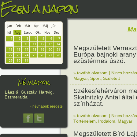
Ezen a napon
Jan
Feb
Már
Ápr
Máj
Jún
Ma
Júl
Aug
Szept
Okt
Nov
Dec
1
2
3
4
5
6
7
8
9
10
11
12
13
14
Megszületett Verrasz
15
16
17
18
19
20
21
Európa-bajnoki arany
22
23
24
25
26
27
28
ezüstérmes úszó.
29
30
31
» tovább olvasom
|
Nincs hozzász
Névnapok
Magyar
,
Sport
,
Született
Székesfehérváron meg
László
, Gusztáv, Hartvig,
Skalnitzky Antal által 
Eszmeralda
színházat.
» névnapok eredete
» tovább olvasom
|
Nincs hozzász
Történelem
,
Irodalom
,
Magyar
Megszületett Bíró Lajo