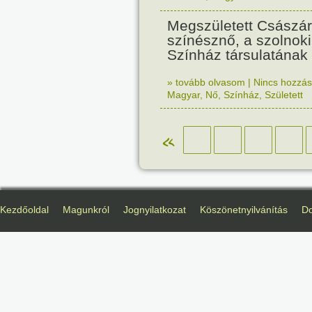
Megszületett Császá
színésznő, a szolnoki 
Színház társulatának 
» tovább olvasom
|
Nincs hozzász
Magyar
,
Nő
,
Színház
,
Született
«
Kezdőoldal
Magunkról
Jognyilatkozat
Köszönetnyilvánítás
D