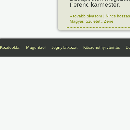
Ferenc karmester.
» tovább olvasom
|
Nincs hozzász
Magyar
,
Született
,
Zene
Kezdőoldal
Magunkról
Jognyilatkozat
Köszönetnyilvánítás
D