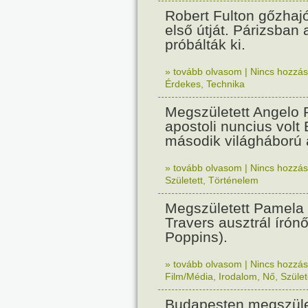
Robert Fulton gőzhaj
első útját. Párizsban
próbálták ki.
» tovább olvasom
|
Nincs hozzász
Érdekes
,
Technika
Megszületett Angelo R
apostoli nuncius volt
második világháború a
» tovább olvasom
|
Nincs hozzász
Született
,
Történelem
Megszületett Pamela
Travers ausztrál írón
Poppins).
» tovább olvasom
|
Nincs hozzász
Film/Média
,
Irodalom
,
Nő
,
Szület
Budapesten megszület