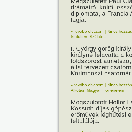
Megszületett Paul Cla
drámaíró, költő, essz
diplomata, a Francia
tagja.
» tovább olvasom
|
Nincs hozzász
Irodalom
,
Született
I. György görög királ
királyné felavatta a k
földszorost átmetsző,
által tervezett csatorn
Korinthoszi-csatornát
» tovább olvasom
|
Nincs hozzász
Alkotás
,
Magyar
,
Történelem
Megszületett Heller L
Kossuth-díjas gépés
erőművek léghűtési e
feltalálója.