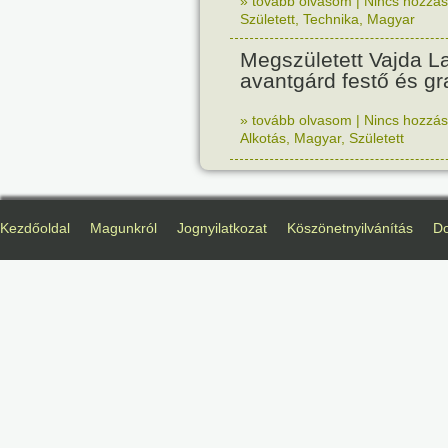
» tovább olvasom
|
Nincs hozzász
Született
,
Technika
,
Magyar
Megszületett Vajda La
avantgárd festő és gr
» tovább olvasom
|
Nincs hozzász
Alkotás
,
Magyar
,
Született
Kezdőoldal
Magunkról
Jognyilatkozat
Köszönetnyilvánítás
D