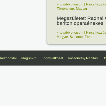
» tovább olvasom
|
Nincs hozzász
Történelem
,
Magyar
Megszületett Radnai
bariton operaénekes.
» tovább olvasom
|
Nincs hozzász
Magyar
,
Született
,
Zene
Kezdőoldal
Magunkról
Jognyilatkozat
Köszönetnyilvánítás
D