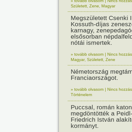
» tovább olvasom
|
Nincs hozzász
Született
,
Zene
,
Magyar
Megszületett Csenki 
Kossuth-díjas zenesz
karnagy, zenepedagó
elsősorban népdalfel
nótái ismertek.
» tovább olvasom
|
Nincs hozzász
Magyar
,
Született
,
Zene
Németország megtám
Franciaországot.
» tovább olvasom
|
Nincs hozzász
Történelem
Puccsal, román katon
megdöntötték a Peidl
Friedrich István alakít
kormányt.