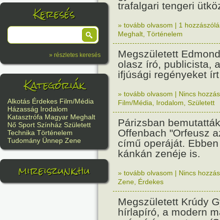
trafalgari tengeri ütk
Keresés
» tovább olvasom
|
1 hozzászólás
Meghalt
,
Történelem
Megszületett Edmond
» részletes keresés
olasz író, publicista,
ifjúsági regényeket írt
Kategóriák
» tovább olvasom
|
Nincs hozzász
Alkotás
Érdekes
Film/Média
Film/Média
,
Irodalom
,
Született
Házasság
Irodalom
Katasztrófa
Magyar
Meghalt
Párizsban bemutattá
Nő
Sport
Színház
Született
Offenbach "Orfeusz a
Technika
Történelem
Tudomány
Ünnep
Zene
című operáját. Ebben
kánkán zenéje is.
mireiszunk.hu
» tovább olvasom
|
Nincs hozzász
Zene
,
Érdekes
Megszületett Krúdy Gy
hírlapíró, a modern 