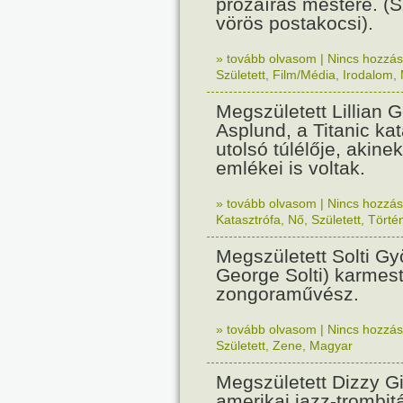
prózaírás mestere. (S
vörös postakocsi).
» tovább olvasom
|
Nincs hozzász
Született
,
Film/Média
,
Irodalom
,
Megszületett Lillian G
Asplund, a Titanic kat
utolsó túlélője, akinek
emlékei is voltak.
» tovább olvasom
|
Nincs hozzász
Katasztrófa
,
Nő
,
Született
,
Törté
Megszületett Solti Gy
George Solti) karmest
zongoraművész.
» tovább olvasom
|
Nincs hozzász
Született
,
Zene
,
Magyar
Megszületett Dizzy Gi
amerikai jazz-trombit