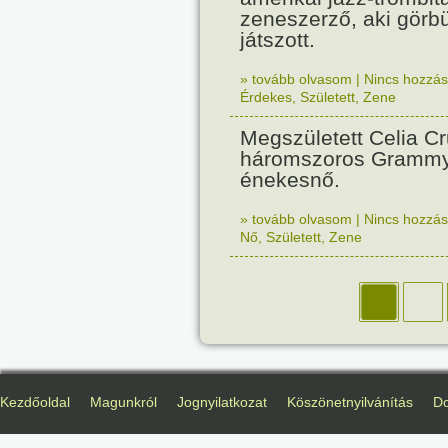
zeneszerző, aki görbü
játszott.
» tovább olvasom
|
Nincs hozzász
Érdekes
,
Született
,
Zene
Megszületett Celia C
háromszoros Grammy-
énekesnő.
» tovább olvasom
|
Nincs hozzász
Nő
,
Született
,
Zene
Kezdőoldal
Magunkról
Jognyilatkozat
Köszönetnyilvánítás
D