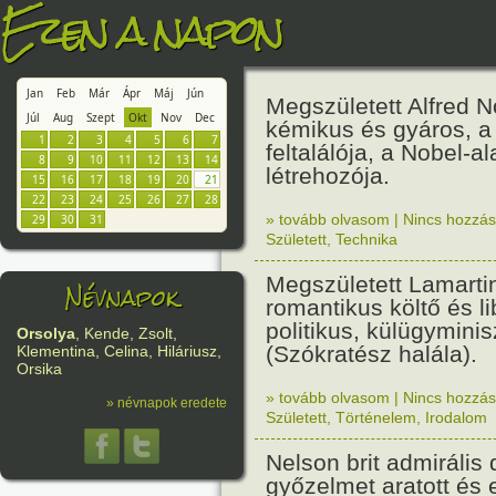
Ezen a napon
Jan
Feb
Már
Ápr
Máj
Jún
Megszületett Alfred 
Júl
Aug
Szept
Okt
Nov
Dec
kémikus és gyáros, a
1
2
3
4
5
6
7
feltalálója, a Nobel-a
8
9
10
11
12
13
14
létrehozója.
15
16
17
18
19
20
21
22
23
24
25
26
27
28
» tovább olvasom
|
Nincs hozzász
29
30
31
Született
,
Technika
Megszületett Lamartin
Névnapok
romantikus költő és li
politikus, külügyminis
Orsolya
, Kende, Zsolt,
(Szókratész halála).
Klementina, Celina, Hiláriusz,
Orsika
» tovább olvasom
|
Nincs hozzász
» névnapok eredete
Született
,
Történelem
,
Irodalom
Nelson brit admirális
győzelmet aratott és e