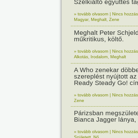
Szélkiáltó együttes ta
» tovább olvasom
|
Nincs hozzász
Magyar
,
Meghalt
,
Zene
Meghalt Peter Schjel
műkritikus, költő.
» tovább olvasom
|
Nincs hozzász
Alkotás
,
Irodalom
,
Meghalt
A Who zenekar döbben
szereplést nyújtott az
Ready Steady Go! cí
» tovább olvasom
|
Nincs hozzász
Zene
Párizsban megszülete
Bianca Jagger lánya,
» tovább olvasom
|
Nincs hozzász
Született
,
Nő