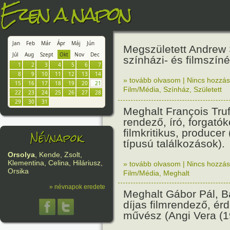
Ezen a napon
Jan
Feb
Már
Ápr
Máj
Jún
Megszületett Andrew S
Júl
Aug
Szept
Okt
Nov
Dec
színházi- és filmszíné
1
2
3
4
5
6
7
8
9
10
11
12
13
14
» tovább olvasom
|
Nincs hozzász
15
16
17
18
19
20
21
Film/Média
,
Színház
,
Született
22
23
24
25
26
27
28
29
30
31
Meghalt François Truf
rendező, író, forgatók
filmkritikus, produce
Névnapok
típusú találkozások).
Orsolya
, Kende, Zsolt,
Klementina, Celina, Hiláriusz,
» tovább olvasom
|
Nincs hozzász
Orsika
Film/Média
,
Meghalt
» névnapok eredete
Meghalt Gábor Pál, B
díjas filmrendező, é
művész (Angi Vera (1