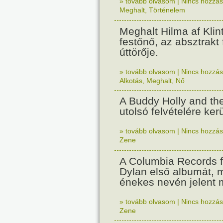
» tovább olvasom
|
Nincs hozzász
Meghalt
,
Történelem
Meghalt Hilma af Klin
festőnő, az absztrakt 
úttörője.
» tovább olvasom
|
Nincs hozzász
Alkotás
,
Meghalt
,
Nő
A Buddy Holly and the
utolsó felvételére kerü
» tovább olvasom
|
Nincs hozzász
Zene
A Columbia Records f
Dylan első albumát, 
énekes nevén jelent 
» tovább olvasom
|
Nincs hozzász
Zene