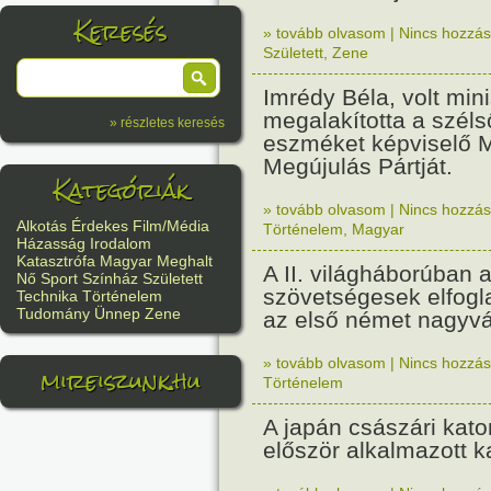
Keresés
» tovább olvasom
|
Nincs hozzász
Született
,
Zene
Imrédy Béla, volt mini
megalakította a széls
» részletes keresés
eszméket képviselő 
Megújulás Pártját.
Kategóriák
» tovább olvasom
|
Nincs hozzász
Alkotás
Érdekes
Film/Média
Történelem
,
Magyar
Házasság
Irodalom
Katasztrófa
Magyar
Meghalt
A II. világháborúban 
Nő
Sport
Színház
Született
szövetségesek elfogl
Technika
Történelem
Tudomány
Ünnep
Zene
az első német nagyvá
» tovább olvasom
|
Nincs hozzász
mireiszunk.hu
Történelem
A japán császári kato
először alkalmazott 