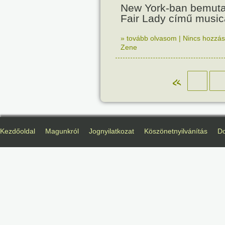
New York-ban bemuta
Fair Lady című musica
» tovább olvasom
|
Nincs hozzász
Zene
«
Kezdőoldal
Magunkról
Jognyilatkozat
Köszönetnyilvánítás
D