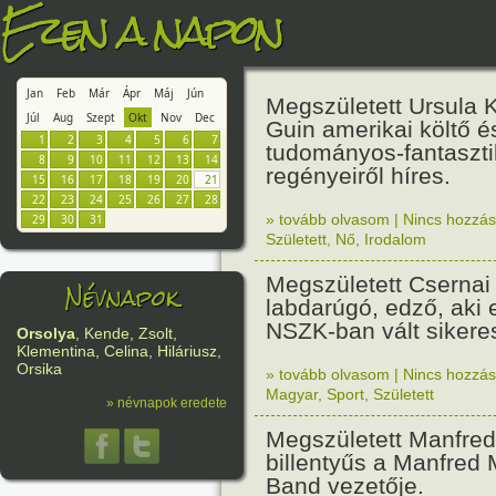
Ezen a napon
Jan
Feb
Már
Ápr
Máj
Jún
Megszületett Ursula 
Júl
Aug
Szept
Okt
Nov
Dec
Guin amerikai költő és
1
2
3
4
5
6
7
tudományos-fantaszt
8
9
10
11
12
13
14
regényeiről híres.
15
16
17
18
19
20
21
22
23
24
25
26
27
28
» tovább olvasom
|
Nincs hozzász
29
30
31
Született
,
Nő
,
Irodalom
Megszületett Csernai 
Névnapok
labdarúgó, edző, aki 
NSZK-ban vált sikere
Orsolya
, Kende, Zsolt,
Klementina, Celina, Hiláriusz,
Orsika
» tovább olvasom
|
Nincs hozzász
Magyar
,
Sport
,
Született
» névnapok eredete
Megszületett Manfred
billentyűs a Manfred 
Band vezetője.