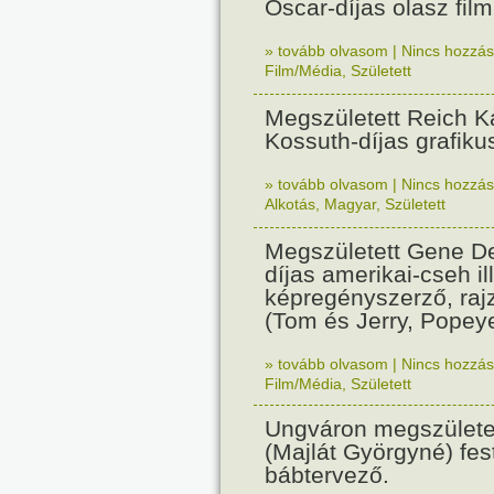
Oscar-díjas olasz fil
» tovább olvasom
|
Nincs hozzász
Film/Média
,
Született
Megszületett Reich Ká
Kossuth-díjas grafik
» tovább olvasom
|
Nincs hozzász
Alkotás
,
Magyar
,
Született
Megszületett Gene De
díjas amerikai-cseh ill
képregényszerző, raj
(Tom és Jerry, Popeye
» tovább olvasom
|
Nincs hozzász
Film/Média
,
Született
Ungváron megszületet
(Majlát Györgyné) fest
bábtervező.