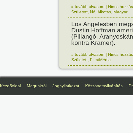
» tovább olvasom
|
Nincs hozzász
Született
,
Nő
,
Alkotás
,
Magyar
Los Angelesben megs
Dustin Hoffman ameri
(Pillangó, Aranyoská
kontra Kramer).
» tovább olvasom
|
Nincs hozzász
Született
,
Film/Média
Kezdőoldal
Magunkról
Jognyilatkozat
Köszönetnyilvánítás
D