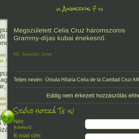
«
Augusztus 7
»
466
született Báthori Erzsébet,
Megszületett Celia Cruz háromszoros
ről rémséges és kegyetlen
Grammy-díjas kubai énekesnő.
endák éltek.
Nő
,
Született
,
Zene
ább olvasom
|
Nincs hozzászólás, szólj hozzá!
1560. 0
ar
,
Nő
,
Történelem
201
született Kondor Gusztáv
llagász, matematikus, egyetemi
Teljes nevén: Úrsula Hilaria Celia de la Caridad Cruz Al
ár, akadémikus.
Eddig nem érkezett hozzászólás ehh
ább olvasom
|
Nincs hozzászólás, szólj hozzá!
1825. 0
tett
,
Technika
,
Magyar
Szólj hozzá Te is!
150
született Mata Hari, a híres
Név
ő világháborús táncosnő,
(kötelező)
tizán és kém.
E-mail cím: