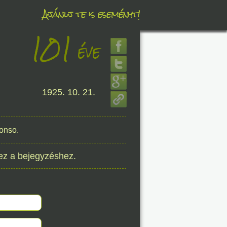
Ajánlj te is eseményt!
101
éve
éve
1925. 10. 21.
8. 07.
éve
fonso.
ez a bejegyzéshez.
8. 07.
éve