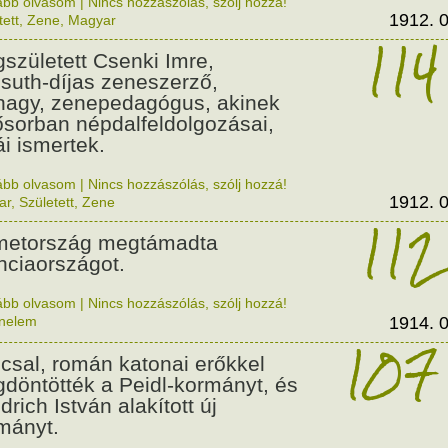
ább olvasom
|
Nincs hozzászólás, szólj hozzá!
1912. 0
tett
,
Zene
,
Magyar
114
született Csenki Imre,
suth-díjas zeneszerző,
nagy, zenepedagógus, akinek
ősorban népdalfeldolgozásai,
ái ismertek.
ább olvasom
|
Nincs hozzászólás, szólj hozzá!
1912. 0
ar
,
Született
,
Zene
112
etország megtámadta
nciaországot.
ább olvasom
|
Nincs hozzászólás, szólj hozzá!
énelem
1914. 0
107
csal, román katonai erőkkel
döntötték a Peidl-kormányt, és
drich István alakított új
mányt.