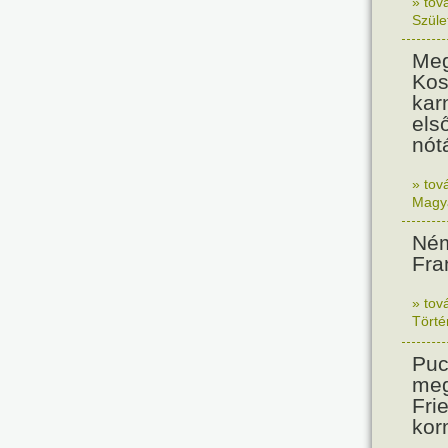
» tov
Szüle
Meg
Kos
kar
els
nót
» tov
Magy
Ném
Fra
» tov
Tört
Puc
meg
Frie
kor