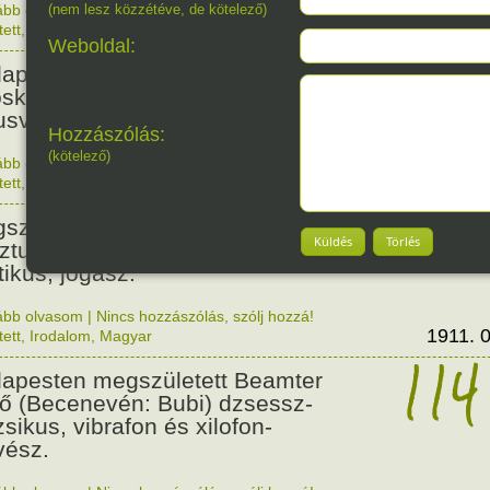
ább olvasom
(nem lesz közzétéve, de kötelező)
|
Nincs hozzászólás, szólj hozzá!
1876. 0
tett
,
Történelem
,
Nő
128
Weboldal:
apesten megszületett Szalmás
oska zenetanárnő, zeneszerző,
usvezető.
Hozzászólás:
(kötelező)
ább olvasom
|
Nincs hozzászólás, szólj hozzá!
1898. 0
tett
,
Nő
,
Zene
,
Magyar
115
született Bibó István,
Küldés
Törlés
ztumusz Széchenyi-díjas író,
tikus, jogász.
ább olvasom
|
Nincs hozzászólás, szólj hozzá!
1911. 0
tett
,
Irodalom
,
Magyar
114
apesten megszületett Beamter
ő (Becenevén: Bubi) dzsessz-
sikus, vibrafon és xilofon-
ész.