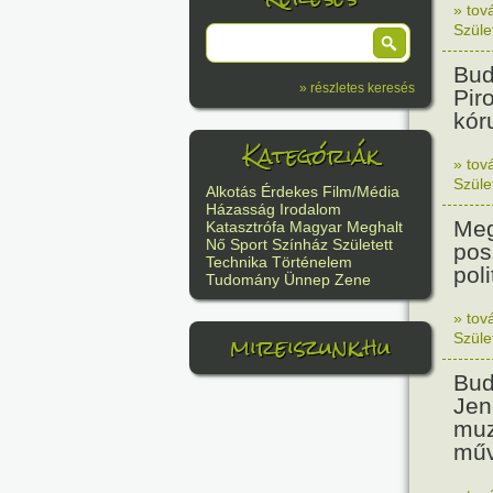
» tov
Szüle
Bud
» részletes keresés
Pir
kór
Kategóriák
» tov
Szüle
Alkotás
Érdekes
Film/Média
Házasság
Irodalom
Meg
Katasztrófa
Magyar
Meghalt
Nő
Sport
Színház
Született
pos
Technika
Történelem
poli
Tudomány
Ünnep
Zene
» tov
mireiszunk.hu
Szüle
Bud
Jen
muz
műv