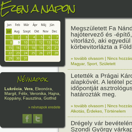
Ezen a napon
Jan
Feb
Már
Ápr
Máj
Jún
Megszületett Fa Nán
Júl
Aug
Szept
Okt
Nov
Dec
hajótervező és -építő
1
2
3
4
5
6
7
vitorlázó, aki egyedül
8
9
10
11
12
13
14
körbevitorlázta a Föld
15
16
17
18
19
20
21
22
23
24
25
26
27
28
» tovább olvasom
|
Nincs hozzász
29
30
31
Magyar
,
Sport
,
Született
Letették a Prágai Kár
Névnapok
alapkövét. A letétel p
időpontját asztrológu
Lukrécia
,
Vera
, Eleonóra,
határozták meg.
Margit, Félix, Veronika, Hajna,
Koppány, Fausztina, Gotfrid
» tovább olvasom
|
Nincs hozzász
» névnapok eredete
Alkotás
,
Érdekes
,
Történelem
Drégely vár bevételén
Szondi György várkapi