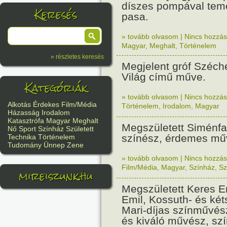
díszes pompával temet
Keresés
pasa.
» tovább olvasom
|
Nincs hozzász
Magyar
,
Meghalt
,
Történelem
» részletes keresés
Megjelent gróf Széche
Világ című műve.
Kategóriák
» tovább olvasom
|
Nincs hozzász
Alkotás
Érdekes
Film/Média
Történelem
,
Irodalom
,
Magyar
Házasság
Irodalom
Katasztrófa
Magyar
Meghalt
Megszületett Siménfa
Nő
Sport
Színház
Született
színész, érdemes mű
Technika
Történelem
Tudomány
Ünnep
Zene
» tovább olvasom
|
Nincs hozzász
Film/Média
,
Magyar
,
Színház
,
Sz
mireiszunk.hu
Megszületett Keres E
Emil, Kossuth- és két
Mari-díjas színművés
és kiváló művész, szí