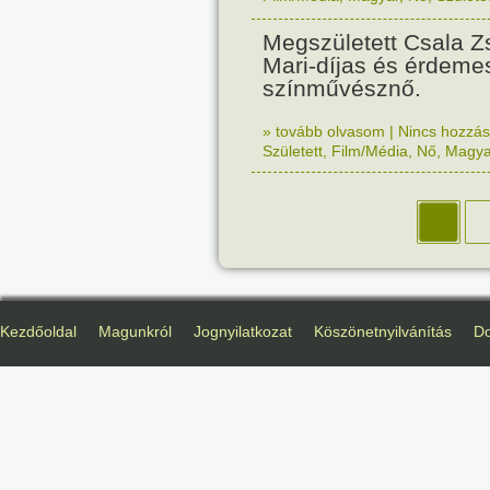
Megszületett Csala Z
Mari-díjas és érdem
színművésznő.
» tovább olvasom
|
Nincs hozzász
Született
,
Film/Média
,
Nő
,
Magya
Kezdőoldal
Magunkról
Jognyilatkozat
Köszönetnyilvánítás
D