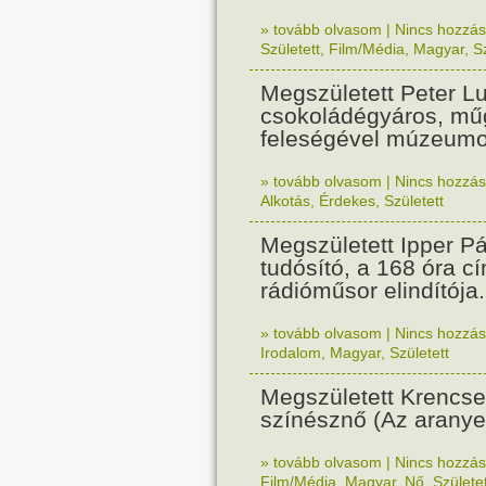
» tovább olvasom
|
Nincs hozzász
Született
,
Film/Média
,
Magyar
,
S
Megszületett Peter L
csokoládégyáros, műg
feleségével múzeumok
» tovább olvasom
|
Nincs hozzász
Alkotás
,
Érdekes
,
Született
Megszületett Ipper Pá
tudósító, a 168 óra c
rádióműsor elindítója.
» tovább olvasom
|
Nincs hozzász
Irodalom
,
Magyar
,
Született
Megszületett Krencs
színésznő (Az aranye
» tovább olvasom
|
Nincs hozzász
Film/Média
,
Magyar
,
Nő
,
Születet