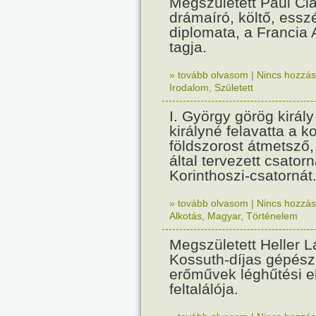
Megszületett Paul Cla
drámaíró, költő, essz
diplomata, a Francia
tagja.
» tovább olvasom
|
Nincs hozzász
Irodalom
,
Született
I. György görög királ
királyné felavatta a k
földszorost átmetsző,
által tervezett csatorn
Korinthoszi-csatornát
» tovább olvasom
|
Nincs hozzász
Alkotás
,
Magyar
,
Történelem
Megszületett Heller L
Kossuth-díjas gépés
erőművek léghűtési e
feltalálója.