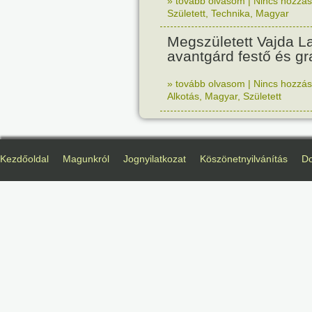
» tovább olvasom
|
Nincs hozzász
Született
,
Technika
,
Magyar
Megszületett Vajda La
avantgárd festő és gr
» tovább olvasom
|
Nincs hozzász
Alkotás
,
Magyar
,
Született
Kezdőoldal
Magunkról
Jognyilatkozat
Köszönetnyilvánítás
D