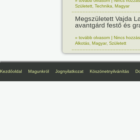
» tovább olvasom
|
Nincs hozzász
Született
,
Technika
,
Magyar
Megszületett Vajda La
avantgárd festő és gr
» tovább olvasom
|
Nincs hozzász
Alkotás
,
Magyar
,
Született
Kezdőoldal
Magunkról
Jognyilatkozat
Köszönetnyilvánítás
D