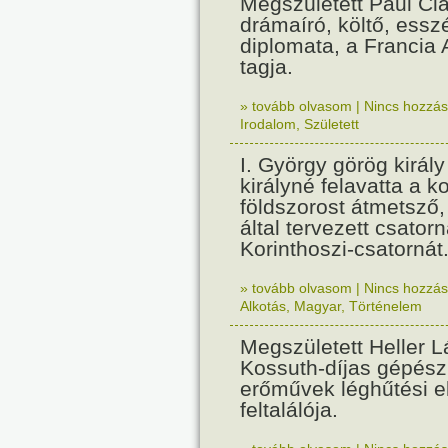
Megszületett Paul Cla
drámaíró, költő, essz
diplomata, a Francia
tagja.
» tovább olvasom
|
Nincs hozzász
Irodalom
,
Született
I. György görög királ
királyné felavatta a k
földszorost átmetsző,
által tervezett csatorn
Korinthoszi-csatornát
» tovább olvasom
|
Nincs hozzász
Alkotás
,
Magyar
,
Történelem
Megszületett Heller L
Kossuth-díjas gépés
erőművek léghűtési e
feltalálója.