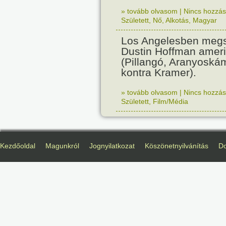
» tovább olvasom
|
Nincs hozzász
Született
,
Nő
,
Alkotás
,
Magyar
Los Angelesben megs
Dustin Hoffman ameri
(Pillangó, Aranyoská
kontra Kramer).
» tovább olvasom
|
Nincs hozzász
Született
,
Film/Média
Kezdőoldal
Magunkról
Jognyilatkozat
Köszönetnyilvánítás
D