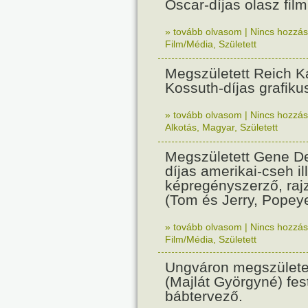
Oscar-díjas olasz fil
» tovább olvasom
|
Nincs hozzász
Film/Média
,
Született
Megszületett Reich Ká
Kossuth-díjas grafik
» tovább olvasom
|
Nincs hozzász
Alkotás
,
Magyar
,
Született
Megszületett Gene De
díjas amerikai-cseh ill
képregényszerző, raj
(Tom és Jerry, Popeye
» tovább olvasom
|
Nincs hozzász
Film/Média
,
Született
Ungváron megszületet
(Majlát Györgyné) fest
bábtervező.