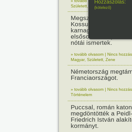
» tovább olvasom
|
Nincs hozzász
Hozzászólás:
Született
,
Zene
,
Magyar
(kötelező)
Megszületett Csenki 
Kossuth-díjas zenesz
karnagy, zenepedagó
elsősorban népdalfel
nótái ismertek.
» tovább olvasom
|
Nincs hozzász
Magyar
,
Született
,
Zene
Németország megtám
Franciaországot.
» tovább olvasom
|
Nincs hozzász
Történelem
Puccsal, román katon
megdöntötték a Peidl
Friedrich István alakít
kormányt.