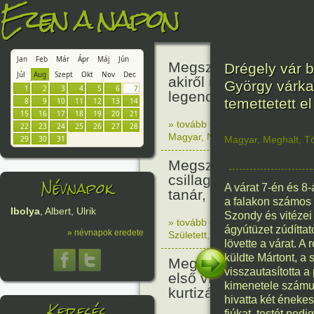
Ezen a napon
Jan
Feb
Már
Ápr
Máj
Jún
Megszületett Báthori 
Drégely vár b
Júl
Aug
Szept
Okt
Nov
Dec
akiről rémséges és k
György várka
1
2
3
4
5
6
7
legendák éltek.
temettetett el
8
9
10
11
12
13
14
15
16
17
18
19
20
21
» tovább olvasom
|
Nincs hozzász
22
23
24
25
26
27
28
Magyar
,
Nő
,
Történelem
Magyar
,
Meghalt
,
T
29
30
31
Megszületett Kondor
csillagász, matemati
Névnapok
A várat 7-én és 8
tanár, akadémikus.
a falakon számos 
Ibolya
, Albert, Ulrik
Szondy és vitézei
» tovább olvasom
|
Nincs hozzász
ágyútüzet zúdíttat
» névnapok eredete
Született
,
Technika
,
Magyar
lövette a várat. 
küldte Mártont, a
Megszületett Mata Har
visszautasította 
első világháborús tá
kimenetele számukr
kurtizán és kém.
hivatta két éneke
Keresés
fiúkat, testét ped