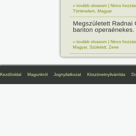
» tovább olvasom
|
Nincs hozzász
Történelem
,
Magyar
Megszületett Radnai
bariton operaénekes.
» tovább olvasom
|
Nincs hozzász
Magyar
,
Született
,
Zene
Kezdőoldal
Magunkról
Jognyilatkozat
Köszönetnyilvánítás
D